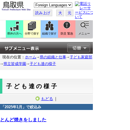
こ
の
ペ
読み上げ
大
元
ー
ジ
を
翻
訳
県外の方へ
分野で探す
組織で探す
防災 緊急
メニュー
す
る
現在の位置：
ホーム
県の組織と仕事
子ども家庭部
県立皆成学園
子ども達の様子
子ども達の様子
もどる
｜
「
2025年1月
」で絞込み
2025年1月20日
とんど焼きをしました