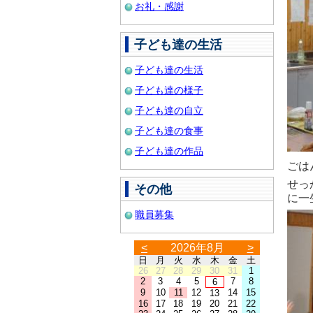
お礼・感謝
子ども達の生活
子ども達の生活
子ども達の様子
子ども達の自立
子ども達の食事
子ども達の作品
ごは
せっ
その他
に一
職員募集
<
2026年8月
>
日
月
火
水
木
金
土
26
27
28
29
30
31
1
2
3
4
5
7
8
6
9
10
11
12
14
15
13
16
17
18
19
20
21
22