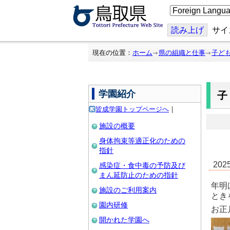
こ
の
ペ
ー
読み上げ
サイ
ジ
を
翻
現在の位置：
ホーム
県の組織と仕事
子ど
訳
す
る
学園紹介
皆成学園トップページへ
｜
施設の概要
身体拘束等適正化のための
指針
20
感染症・食中毒の予防及び
まん延防止のための指針
年明
施設のご利用案内
とき
園内研修
お正
開かれた学園へ