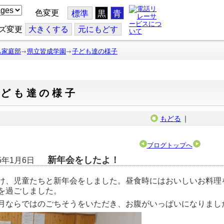
色変更
標準
黒
青
ズ変更
大
きくする
元
にもどす
も家庭部
県立皆成学園
子ども達の様子
子ども達の様子
もどる
｜
ブログトップへ
新年会をしたよ！
25年1月6日
け、児童たちと新年会をしました。昼食時にはおいしいお料理
を過ごしました。
月ならではのごちそうをいただき、お腹がいっぱいになりまし