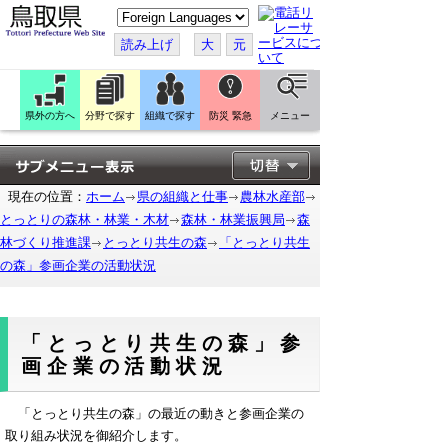
こ
の
ペ
読み上げ
大
元
ー
ジ
を
翻
訳
県外の方へ
分野で探す
組織で探す
防災 緊急
メニュー
す
る
現在の位置：
ホーム
県の組織と仕事
農林水産部
とっとりの森林・林業・木材
森林・林業振興局
森
林づくり推進課
とっとり共生の森
「とっとり共生
の森」参画企業の活動状況
「とっとり共生の森」参
画企業の活動状況
「とっとり共生の森」の最近の動きと参画企業の
取り組み状況を御紹介します。