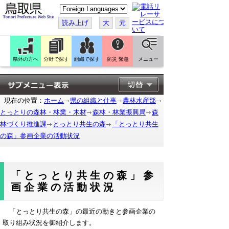
こ
の
ペ
読み上げ
大
元
ー
ジ
を
翻
訳
県外の方へ
分野で探す
組織で探す
防災 緊急
メニュー
す
る
現在の位置：
ホーム
県の組織と仕事
農林水産部
とっとりの森林・林業・木材
森林・林業振興局
森
林づくり推進課
とっとり共生の森
「とっとり共生
の森」参画企業の活動状況
「とっとり共生の森」参
画企業の活動状況
「とっとり共生の森」の最近の動きと参画企業の
取り組み状況を御紹介します。