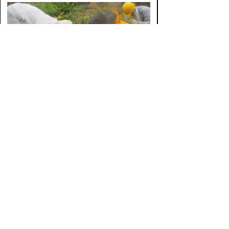
下草刈りや傾いた木を起こします
水路に溜まった土
参加した皆さんで記念撮影 秋の作業も頑張るぞ
: