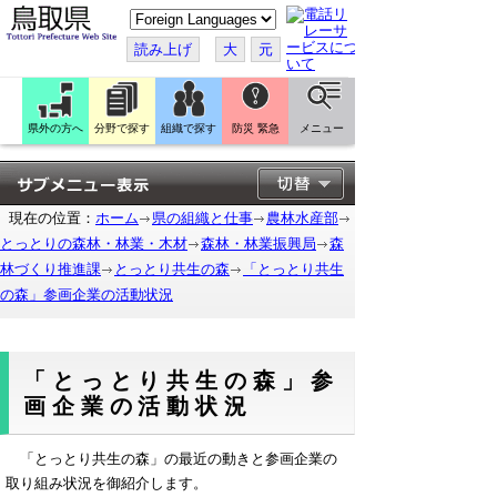
こ
の
ペ
読み上げ
大
元
ー
ジ
を
翻
訳
県外の方へ
分野で探す
組織で探す
防災 緊急
メニュー
す
る
現在の位置：
ホーム
県の組織と仕事
農林水産部
とっとりの森林・林業・木材
森林・林業振興局
森
林づくり推進課
とっとり共生の森
「とっとり共生
の森」参画企業の活動状況
「とっとり共生の森」参
画企業の活動状況
「とっとり共生の森」の最近の動きと参画企業の
取り組み状況を御紹介します。