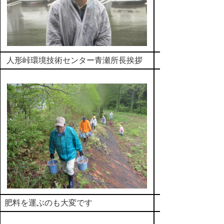
人形峠環境技術センター青瀬所長挨拶
肥料を土と混ぜて
肥料を運ぶのも大変です
大きく育つよう願