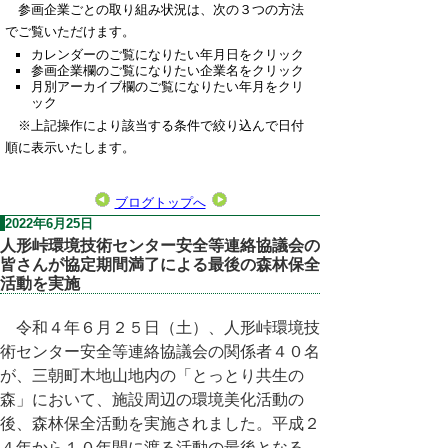
参画企業ごとの取り組み状況は、次の３つの方法
でご覧いただけます。
カレンダーのご覧になりたい年月日をクリック
参画企業欄のご覧になりたい企業名をクリック
月別アーカイブ欄のご覧になりたい年月をクリ
ック
※上記操作により該当する条件で絞り込んで日付
順に表示いたします。
ブログトップへ
2022年6月25日
人形峠環境技術センター安全等連絡協議会の
皆さんが協定期間満了による最後の森林保全
活動を実施
令和４年６月２５日（土）、人形峠環境技
術センター安全等連絡協議会の関係者４０名
が、三朝町木地山地内の「とっとり共生の
森」において、施設周辺の環境美化活動の
後、森林保全活動を実施されました。平成２
４年から１０年間に渡る活動の最後となる、