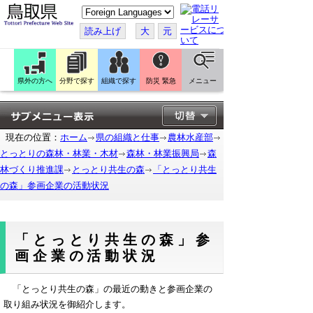
こ
の
ペ
読み上げ
大
元
ー
ジ
を
翻
訳
県外の方へ
分野で探す
組織で探す
防災 緊急
メニュー
す
る
現在の位置：
ホーム
県の組織と仕事
農林水産部
とっとりの森林・林業・木材
森林・林業振興局
森
林づくり推進課
とっとり共生の森
「とっとり共生
の森」参画企業の活動状況
「とっとり共生の森」参
画企業の活動状況
「とっとり共生の森」の最近の動きと参画企業の
取り組み状況を御紹介します。