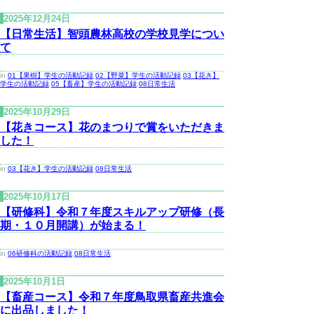
2025年12月24日
【日常生活】智頭農林高校の学校見学につい
て
in
01【果樹】学生の活動記録
,
02【野菜】学生の活動記録
,
03【花き】
学生の活動記録
,
05【畜産】学生の活動記録
,
08日常生活
2025年10月29日
【花きコース】花のまつりで賞をいただきま
した！
in
03【花き】学生の活動記録
,
08日常生活
2025年10月17日
【研修科】令和７年度スキルアップ研修（長
期・１０月開講）が始まる！
in
06研修科の活動記録
,
08日常生活
2025年10月1日
【畜産コース】令和７年度鳥取県畜産共進会
に出品しました！