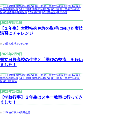
in
01【果樹】学生の活動記録
,
02【野菜】学生の活動記録
,
03【花き】
学生の活動記録
,
04【作物】学生の活動記録
,
05【畜産】学生の活動記
録
,
06研修科の活動記録
,
07学校行事
,
08日常生活
,
09その他
2026年6月1日
【１年生】大型特殊免許の取得に向けた実技
講習にチャレンジ
in
08日常生活
,
09その他
2026年2月9日
県立日野高校の生徒と「学びの交流」を行い
ました！
in
01【果樹】学生の活動記録
,
02【野菜】学生の活動記録
,
03【花き】
学生の活動記録
,
04【作物】学生の活動記録
,
05【畜産】学生の活動記
録
,
08日常生活
2026年2月2日
【学校行事】２年生はスキー教室に行ってき
ました！
in
07学校行事
,
08日常生活