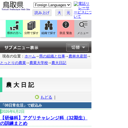
こ
の
ペ
読み上げ
大
元
ー
ジ
を
翻
訳
県外の方へ
分野で探す
組織で探す
防災 緊急
メニュー
す
る
現在の位置：
ホーム
県の組織と仕事
農林水産部
とっとりの農業
農業大学校
農大日記
農大日記
もどる
｜
「
08日常生活
」で絞込み
2026年6月2日
【研修科】アグリチャレンジ科（32期生）
の訓練まとめ