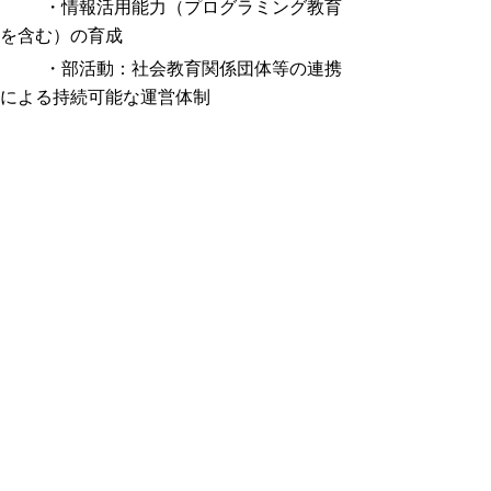
・情報活用能力（プログラミング教育
を含む）の育成
・部活動：社会教育関係団体等の連携
による持続可能な運営体制
・子どもたちの発達の支援（障がいに
応じた指導、日本語の能力等に応じた指導、
不登校等）
学習評価の充実
◆観点別学習状況の評価の観点の整理
資質・能力の三つの柱に基づいた目標
や内容の再整理を踏まえて、観点別学習状況
の
評価の観点については、小・中・高等学
校の各教科を通じて、「知識・技能」「思
考・
判断・表現」「主体的に学習に取り組む