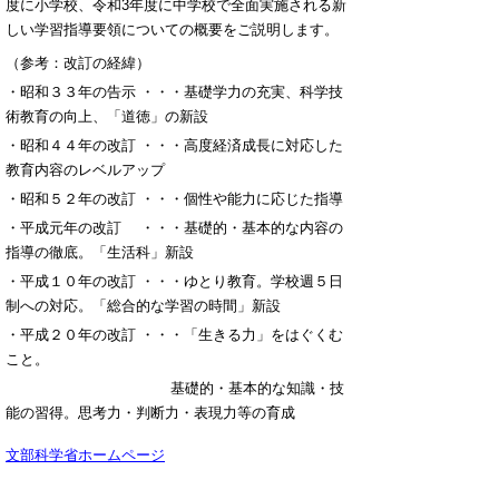
度に小学校、令和
3
年度に中学校で全面実施される新
しい学習指導要領についての概要をご説明します。
（参考：改訂の経緯）
・昭和３３年の告示 ・・・基礎学力の充実、科学技
術教育の向上、「道徳」の新設
・昭和４４年の改訂 ・・・高度経済成長に対応した
教育内容のレベルアップ
・昭和５２年の改訂 ・・・個性や能力に応じた指導
・平成元年の改訂 ・・・基礎的・基本的な内容の
指導の徹底。「生活科」新設
・平成１０年の改訂 ・・・ゆとり教育。学校週５日
制への対応。「総合的な学習の時間」新設
・平成２０年の改訂 ・・・「生きる力」をはぐくむ
こと。
基礎的・基本的な知識・技
能の習得。思考力・判断力・表現力等の育成
文部科学省ホームページ