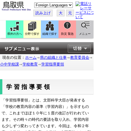
こ
の
ペ
読み上げ
大
元
ー
ジ
を
翻
訳
県外の方へ
分野で探す
組織で探す
防災 緊急
メニュー
す
る
現在の位置：
ホーム
県の組織と仕事
教育委員会
小中学校課
学校教育
学習指導要領
学習指導要領
「学習指導要領」とは、文部科学大臣が発表する
「学校の教育内容の基準（学習内容）」を示すもの
で、これまでほぼ１０年に１度の改訂が行われてい
ます。その時々の時代の要請を取り入れ、学習内容
も少しずつ変わってきています。今回は、令和２年