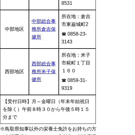
8531
所在地：倉吉
中部総合事
市東巌城町2
中部地区
務所倉吉保
☎ 0858-23-
健所
3143
所在地：米子
市糀町１丁目
西部総合事
１６０
西部地区
務所米子保
健所
☎ 0859-31-
9319
【受付日時】月～金曜日（年末年始祝日
を除く）午前８時３０から午後５時１５
分まで
※鳥取県知事以外の栄養士免許をお持ちの方