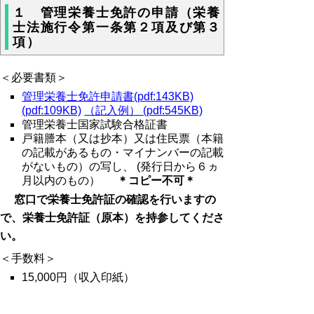
１ 管理栄養士免許の申請（栄養
士法施行令第一条第２項及び第３
項）
＜必要書類＞
管理栄養士免許申請書(pdf:143KB)
(pdf:109KB)
（記入例） (pdf:545KB)
管理栄養士国家試験合格証書
戸籍謄本（又は抄本）又は住民票（本籍
の記載があるもの・マイナンバーの記載
がないもの）の写し、 (発行日から６ヵ
月以内のもの）
＊コピー不可＊
窓口で栄養士免許証の確認を行いますの
で、栄養士免許証（原本）を持参してくださ
い。
＜手数料＞
15,000円（収入印紙）