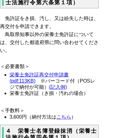
士法施行令第六条第１項）
免許証をき損、汚し、又は紛失した時は、
再交付を申請できます。
鳥取県知事以外の栄養士免許証について
は、交付した都道府県に問い合わせてくださ
い。
＜必要書類＞
栄養士免許証再交付申請書
(pdf:113KB)
※バーコード付（POSレ
ジで納付が可能）
(
記入例)
栄養士免許証（き損・汚れの場合）
＜手数料＞
3,600円（納付方法は
こちら
）
４ 栄養士名簿登録抹消（栄養士
法施行令第四条第１項）