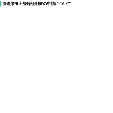
管理栄養士登録証明書の申請について
免許証がお手元に届くまで約２～３か月かか
ります。その間に登録の証明を就業先等へ早
期に提出する必要がある方を対象とするもの
です。
＜対象＞
・新規登録申請者
＊申請後は受付不可＊
＜必要書類等＞
・
管理栄養士登録済証明書 (pdf:78KB)
（記
入例）
・返信用封筒（必要な額の切手を貼付し、宛
先を記載）
＊国より直接申請者に郵送され
ます＊
※宛先が申請書と一致しない場合、封筒に
「〇〇〇〇（氏名）の管理栄養士登録証明書
在中」と記載し、理由書を添付してくださ