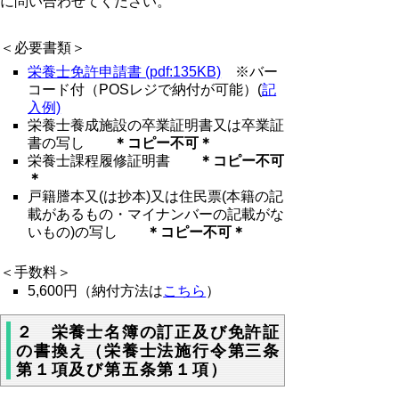
に問い合わせてください。
＜必要書類＞
栄養士免許申請書 (pdf:135KB)
※バー
コード付（POSレジで納付が可能）(
記
入例)
栄養士養成施設の卒業証明書又は卒業証
書の写し
＊コピー不可＊
栄養士課程履修証明書
＊コピー不可
＊
戸籍謄本又(は抄本)又は住民票(本籍の記
載があるもの・マイナンバーの記載がな
いもの)の写し
＊コピー不可＊
＜手数料＞
5,600円（納付方法は
こちら
）
２ 栄養士名簿の訂正及び免許証
の書換え（栄養士法施行令第三条
第１項及び第五条第１項）