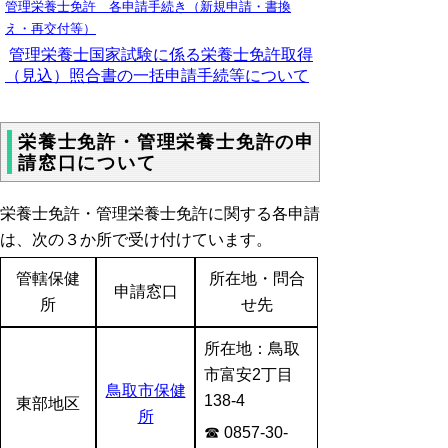
管理栄養士免許 各申請手続き
（新規申請・書換
え・再交付等）
管理栄養士国家試験に係る栄養士免許取得
（見込）照合書の一括申請手続等について
栄養士免許・管理栄養士免許の申
請窓口について
栄養士免許・管理栄養士免許に関する各申請
は、次の３か所で受け付けています。
管轄保健
所在地・問合
申請窓口
所
せ先
所在地：鳥取
市富安2丁目
鳥取市保健
138-4
東部地区
所
☎ 0857-30-