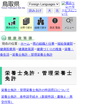
こ
の
ペ
読み上げ
大
元
ー
ジ
を
翻
訳
県外の方へ
分野で探す
組織で探す
防災 緊急
メニュー
す
る
現在の位置：
ホーム
県の組織と仕事
福祉保健部
健康医療局
健康政策課
健康づくりの推進
栄養・
食生活
栄養士免許・管理栄養士免許
栄養士免許・管理栄養士
免許
栄養士免許・管理栄養士免許の申請窓口について
栄養士免許 各申請手続き（新規申請・書換え・再
交付等）