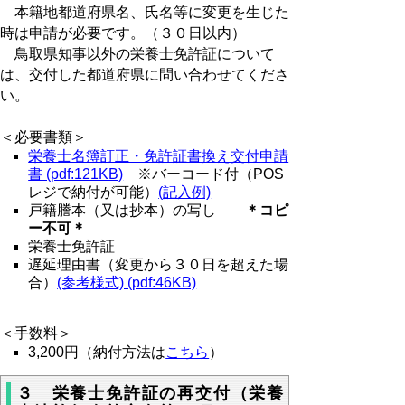
本籍地都道府県名、氏名等に変更を生じた
時は申請が必要です。（３０日以内）
鳥取県知事以外の栄養士免許証について
は、交付した都道府県に問い合わせてくださ
い。
＜必要書類＞
栄養士名簿訂正・免許証書換え交付申請
書 (pdf:121KB)
※バーコード付（POS
レジで納付が可能）
(
記入例)
戸籍謄本（又は抄本）の写し
＊コピ
ー不可＊
栄養士免許証
遅延理由書（変更から３０日を超えた場
合）
(参考様式) (pdf:46KB)
＜手数料＞
3,200円（納付方法は
こちら
）
３ 栄養士免許証の再交付（栄養