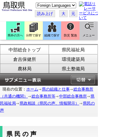
こ
の
ペ
読み上げ
大
元
ー
ジ
を
翻
訳
県外の方へ
分野で探す
組織で探す
防災 緊急
メニュー
す
る
中部総合トップ
県民福祉局
倉吉保健所
環境建築局
農林局
県土整備局
現在の位置：
ホーム
県の組織と仕事
総合事務所
（共通の機関）
総合事務所等
中部総合事務所
県
民福祉局
県政相談（県民の声、情報開示）
県民の
声
県民の声