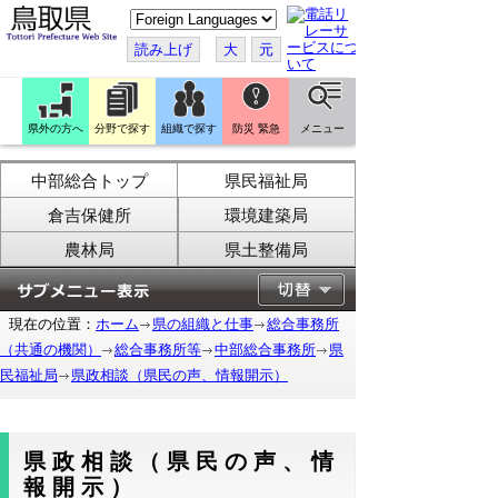
こ
の
ペ
読み上げ
大
元
ー
ジ
を
翻
訳
県外の方へ
分野で探す
組織で探す
防災 緊急
メニュー
す
る
中部総合トップ
県民福祉局
倉吉保健所
環境建築局
農林局
県土整備局
現在の位置：
ホーム
県の組織と仕事
総合事務所
（共通の機関）
総合事務所等
中部総合事務所
県
民福祉局
県政相談（県民の声、情報開示）
県政相談（県民の声、情
報開示）