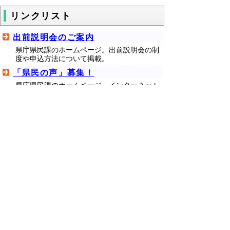
リンクリスト
出前説明会のご案内
県庁県民課のホームページ。出前説明会の制
度や申込方法について掲載。
「県民の声」募集！
県庁県民課のホームページ。インターネット
で「県民の声」を受け付けています。
問合せ先
中部総合事務所 県民福祉局 中部振興課 調整
担当
電話：
ファクシミリ：0858-23-3425
▲ページ上部に戻る