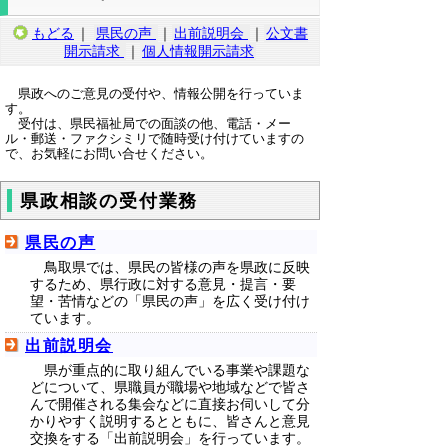
もどる
｜
県民の声
｜
出前説明会
｜
公文書
開示請求
｜
個人情報開示請求
県政へのご意見の受付や、情報公開を行っていま
す。
受付は、県民福祉局での面談の他、電話・メー
ル・郵送・ファクシミリで随時受け付けていますの
で、お気軽にお問い合せください。
県政相談の受付業務
県民の声
鳥取県では、県民の皆様の声を県政に反映
するため、県行政に対する意見・提言・要
望・苦情などの「県民の声」を広く受け付け
ています。
出前説明会
県が重点的に取り組んでいる事業や課題な
どについて、県職員が職場や地域などで皆さ
んで開催される集会などに直接お伺いして分
かりやすく説明するとともに、皆さんと意見
交換をする「出前説明会」を行っています。