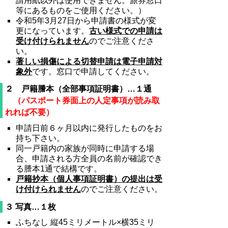
請用紙以外は使用できません。旅券窓口
等にあるものをご使用ください。）
令和5年3月27日から申請書の様式が変
更になっています。
古い様式での申請は
受け付けられません
のでご注意くださ
い。
著しい損傷による切替申請は電子申請対
象外
です。窓口で申請してください。
２ 戸籍謄本（全部事項証明書）…１通
（パスポート券面上の人定事項が読み取
れれば不要）
申請日前６ヶ月以内に発行したものをお
持ち下さい。
同一戸籍内の家族が同時に申請する場
合、申請される方全員の名前が確認でき
る謄本1通で結構です。
戸籍抄本（個人事項証明書）の提出は受
け付けられません
のでご注意ください。
３ 写真…１枚
ふちなし 縦45ミリメートル×横35ミリ