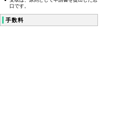
口です。
手数料
パスポートの受取の際に規定の収入印紙・
鳥取県収入証紙を購入してください。
【ご注意ください！】
令和３年１０月１日から県手数料は
リンク
先
（PDF:152KB）の納付方法に変更となっ
ています。
（国手数料分は引き続き収入印紙を購入
していただきます。）
（１）紙申請の場合
鳥取県手
区分
収入印紙
10年間有効
14,000 円
2,300 円