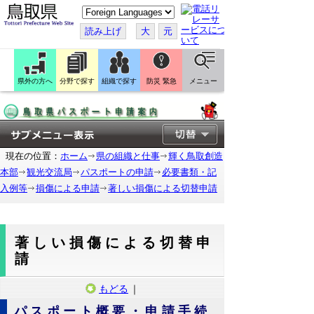
こ
の
ペ
読み上げ
大
元
ー
ジ
を
翻
訳
県外の方へ
分野で探す
組織で探す
防災 緊急
メニュー
す
る
現在の位置：
ホーム
県の組織と仕事
輝く鳥取創造
本部
観光交流局
パスポートの申請
必要書類・記
入例等
損傷による申請
著しい損傷による切替申請
著しい損傷による切替申
請
もどる
｜
パスポート概要・申請手続