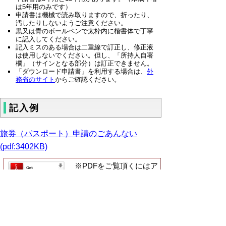
は5年用のみです）
申請書は機械で読み取りますので、折ったり、
汚したりしないようご注意ください。
黒又は青のボールペンで太枠内に楷書体で丁寧
に記入してください。
記入ミスのある場合は二重線で訂正し、修正液
は使用しないでください。但し、「所持人自署
欄」（サインとなる部分）は訂正できません。
「ダウンロード申請書」を利用する場合は、
外
務省のサイト
からご確認ください。
記入例
旅券（パスポート）申請のごあんない
(pdf:3402KB)
※PDFをご覧頂くにはア
ドビリーダーが必要です。
お持ちでないかたは
こちらからダウンロー
ド
してください。