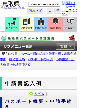
こ
の
ペ
読み上げ
大
元
ー
ジ
を
翻
訳
県外の方へ
分野で探す
組織で探す
防災 緊急
メニュー
す
る
現在の位置：
ホーム
県の組織と仕事
輝く鳥取創造
本部
観光交流局
パスポートの申請
必要書類・記
入例等
申請書記入例
申請書記入例
もどる
｜
パスポート概要・申請手続
き