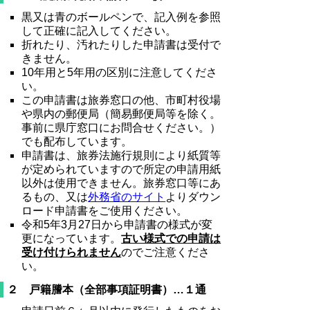
黒又は青のボールペンで、記入例を参照
して正確に記入してください。
折れたり、汚れたりした申請書は受付で
きません。
10年用と5年用の区別に注意してくださ
い。
この申請書は旅券窓口の他、市町村役場
や県内の郵便局（簡易郵便局等を除く。
事前に県庁窓口にお問合せください。）
でも配布しています。
申請書は、旅券法施行規則により紙質等
が定められていますので所定の申請用紙
以外は使用できません。旅券窓口等にあ
るもの、又は
外務省のサイト
よりダウン
ロード申請書をご使用ください。
令和5年3月27日から申請書の様式が変
更になっています。
古い様式での申請は
受け付けられません
のでご注意くださ
い。
２ 戸籍謄本（全部事項証明書）…１通