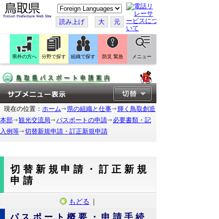
こ
の
ペ
読み上げ
大
元
ー
ジ
を
翻
訳
県外の方へ
分野で探す
組織で探す
防災 緊急
メニュー
す
る
現在の位置：
ホーム
県の組織と仕事
輝く鳥取創造
本部
観光交流局
パスポートの申請
必要書類・記
入例等
切替新規申請・訂正新規申請
切替新規申請・訂正新規
申請
もどる
｜
パスポート概要・申請手続