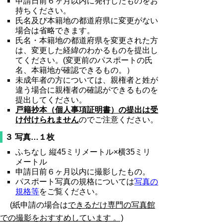
申請日前６ヶ月以内に発行したものをお
持ちください。
氏名及び本籍地の都道府県に変更がない
場合は省略できます。
氏名・本籍地の都道府県を変更された方
は、変更した経緯のわかるものを提出し
てください。(変更前のパスポートの氏
名、本籍地が確認できるもの。）
未成年者の方については、親権者と姓が
違う場合に親権者の確認ができるものを
提出してください。
戸籍抄本（個人事項証明書）の提出は受
け付けられません
のでご注意ください。
３ 写真…１枚
ふちなし 縦45ミリメートル×横35ミリ
メートル
申請日前６ヶ月以内に撮影したもの。
パスポート写真の規格については
写真の
規格等
をご覧ください。
(紙申請の場合は
できるだけ専門の写真館
での撮影をおすすめしています
。)