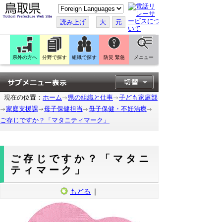
こ
の
ペ
読み上げ
大
元
ー
ジ
を
翻
訳
県外の方へ
分野で探す
組織で探す
防災 緊急
メニュー
す
る
現在の位置：
ホーム
県の組織と仕事
子ども家庭部
家庭支援課
母子保健担当
母子保健・不妊治療
ご存じですか？「マタニティマーク」
ご存じですか？「マタニ
ティマーク」
もどる
｜