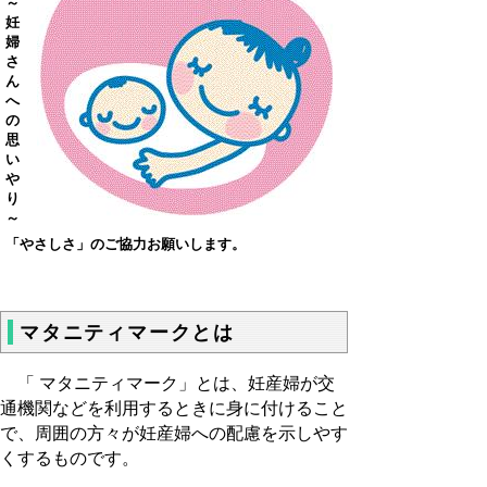
～
妊
婦
さ
ん
へ
の
思
い
や
り
～
「やさしさ」のご協力お願いします。
マタニティマークとは
「 マタニティマーク」とは、妊産婦が交
通機関などを利用するときに身に付けること
で、周囲の方々が妊産婦への配慮を示しやす
くするものです。