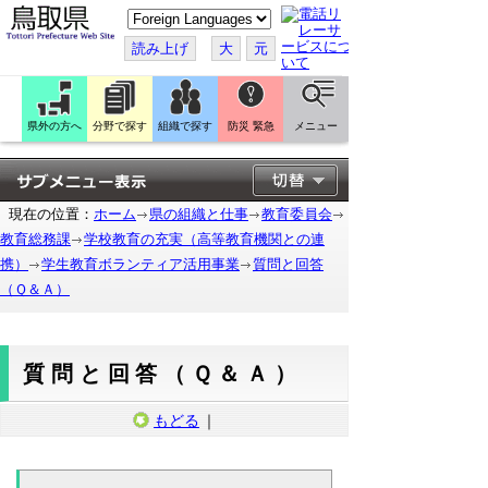
こ
の
ペ
読み上げ
大
元
ー
ジ
を
翻
訳
県外の方へ
分野で探す
組織で探す
防災 緊急
メニュー
す
る
現在の位置：
ホーム
県の組織と仕事
教育委員会
教育総務課
学校教育の充実（高等教育機関との連
携）
学生教育ボランティア活用事業
質問と回答
（Ｑ＆Ａ）
質問と回答（Ｑ＆Ａ）
もどる
｜