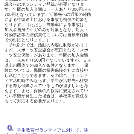
議会へのボランティア登録が必要となりま
す。年間の加入金額は、一人あたり300円から
700円となっています。活動先への通常の経路
による往復途上における事故も補償の対象と
なります。（ただし、自動車による事故は、
加入者自身のケガのみが対象となり、対人・
対物事故等の賠償責任については自動車保険
での対応となります。）
それ以外では、活動の内容に制限がありま
すが、スポーツ安全協会が窓口となる「スポ
ーツ安全保険」があります。年間の加入金額
は、一人あたり500円となっていますが、５人
以上の団体での加入が条件となります。 保
険については、民間の損害保険会社に直接申
し込むこともできます。その場合、ボランテ
ィア活動時のみならず、学生が活動先へ往復
する際も保障されているものが望ましいと考
えます。また、保険の約款等に規定されてい
ない事態が発生した場合は、学校等が責任を
もって対応する必要があります。
学生教育ボランティアに対して、謝