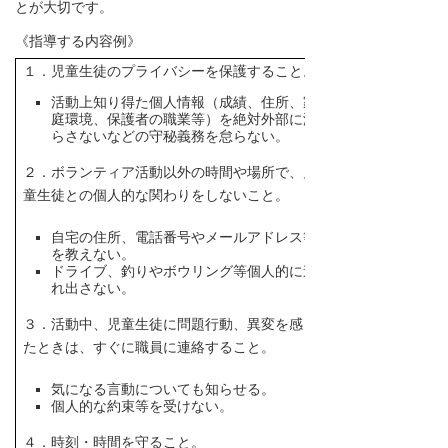
とが大切です。
《指導する内容例》
１．児童生徒のプライバシーを保護すること。
活動上知り得た個人情報（成績、住所、家
庭環境、保護者の職業等）を絶対外部に漏
らさないなどの守秘義務を怠らない。
２．ボランティア活動以外の時間や場所で、児
童生徒との個人的な関わりをしないこと。
自宅の住所、電話番号やメールアドレス等
を教えない。
ドライブ、釣りやボウリング等個人的に連
れ出さない。
３．活動中、児童生徒に問題行動、異変を感じ
たときは、すぐに職員に連絡すること。
気になる言動についても知らせる。
個人的な約束等を受けない。
４．時刻・時間を守ること。