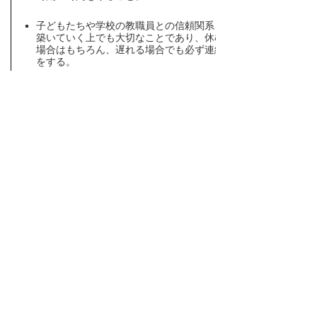
子どもたちや学校の教職員との信頼関系を
築いていく上でも大切なことであり、休む
場合はもちろん、遅れる場合でも必ず連絡
をする。
５．活動しやすい、教室にあった服装をするこ
と。
学生教育ボランティアの追加募集は
できますか。また、学校等に募集の必要
がなくなったときには、どうしたらいい
ですか。
追加募集の希望がある場合には、その
都度募集情報を提出してください。更新情報
として、県教育委員会のホームページに掲載
します。また、学校が学生教育ボランティア
の受け入れを終了したときなど、募集の必要