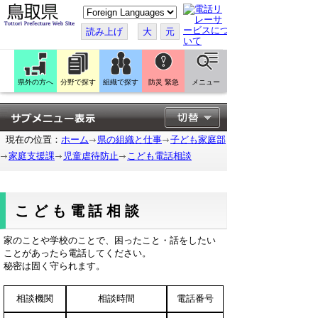
こ
の
ペ
読み上げ
大
元
ー
ジ
を
翻
訳
県外の方へ
分野で探す
組織で探す
防災 緊急
メニュー
す
る
現在の位置：
ホーム
県の組織と仕事
子ども家庭部
家庭支援課
児童虐待防止
こども電話相談
こども電話相談
家のことや学校のことで、困ったこと・話をしたい
ことがあったら電話してください。
秘密は固く守られます。
相談機関
相談時間
電話番号