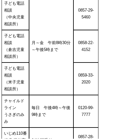
子ども電話
相談
0857-29-
（中央児童
5460
相談所）
子ども電話
相談
月～金 午前
8時30分
0858-22-
（倉吉児童
～午後5時まで
4152
相談所）
子ども電話
相談
0859-33-
（米子児童
2020
相談所）
チャイルド
ライン
毎日 午後4
時～午後
0120-99-
うさぎのみ
9時まで
7777
み
いじめ
110番
0857-28-