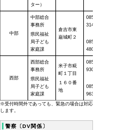
ター）
中部総合
0858-23-
事務所
3147
倉吉市東
中部
県民福祉
（FAX
巌城町２
局子ども
0858-23-
家庭課
4803）
西部総合
0859-31-
米子市糀
事務所
9304
町１丁目
西部
県民福祉
（FAX
１６０番
局子ども
0859-31‐
地
家庭課
9639）
※受付時間外であっても、緊急の場合は対応
します。
警察〔DV関係〕