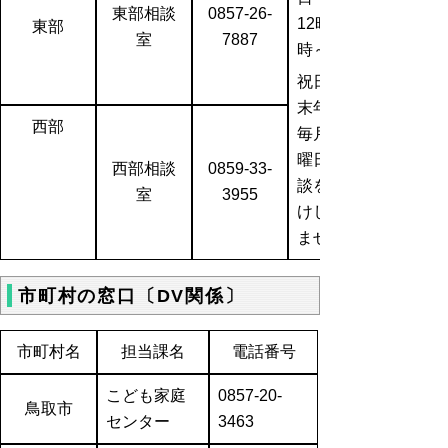
東部相談
0857-26-
12時、13
東部
室
7887
時～17時
祝日、年
末年始、
西部
毎月第3木
曜日は相
西部相談
0859-33-
談をお受
室
3955
けしてい
ません 。
市町村の窓口〔DV関係〕
市町村名
担当課名
電話番号
こども家庭
0857-20-
鳥取市
センター
3463