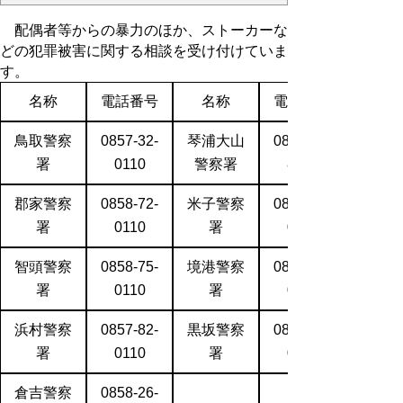
配偶者等からの暴力のほか、ストーカーな
どの犯罪被害に関する相談を受け付けていま
す。
名称
電話番号
名称
電話番号
鳥取警察
0857-32-
琴浦大山
0858-49-
署
0110
警察署
8110
郡家警察
0858-72-
米子警察
0859-33-
署
0110
署
0110
智頭警察
0858-75-
境港警察
0859-44-
署
0110
署
0110
浜村警察
0857-82-
黒坂警察
0859-74-
署
0110
署
0110
倉吉警察
0858-26-