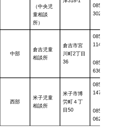
津318‐1
0857-21-
（中央児
3025）
童相談
所）
0858-23
1141
倉吉市宮
倉吉児童
中部
川町2丁目
（FAX
相談所
36
0858-23-
6367）
0859-33
1471
米子市博
米子児童
西部
労町４丁
（FAX
相談所
目50
0859-23-
0621）