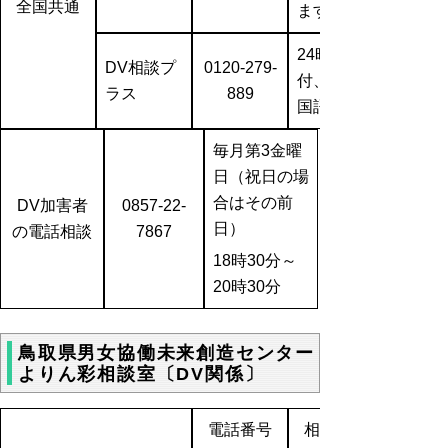
全国共通
ます
24
時間受
DV
相談プ
0120-279-
付、10か
ラス
889
国語対応
毎月第3金曜
日
（祝日の場
合はその前
DV加害者
0857-22-
日）
の電話相談
7867
18
時30分～
20時30分
鳥取県男女協働未来創造センター
よりん彩相談室〔DV関係〕
電話番号
相談時間