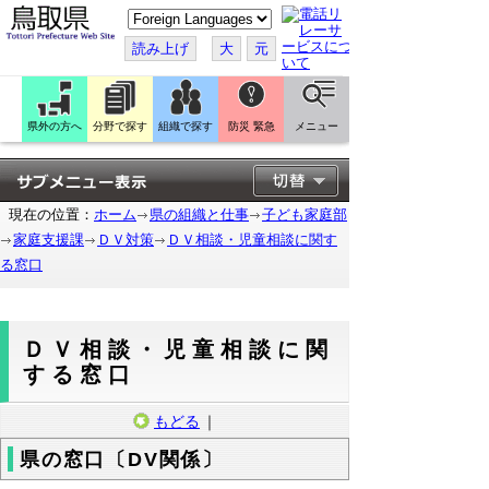
こ
の
ペ
読み上げ
大
元
ー
ジ
を
翻
訳
県外の方へ
分野で探す
組織で探す
防災 緊急
メニュー
す
る
現在の位置：
ホーム
県の組織と仕事
子ども家庭部
家庭支援課
ＤＶ対策
ＤＶ相談・児童相談に関す
る窓口
ＤＶ相談・児童相談に関
する窓口
もどる
｜
県の窓口〔DV関係〕