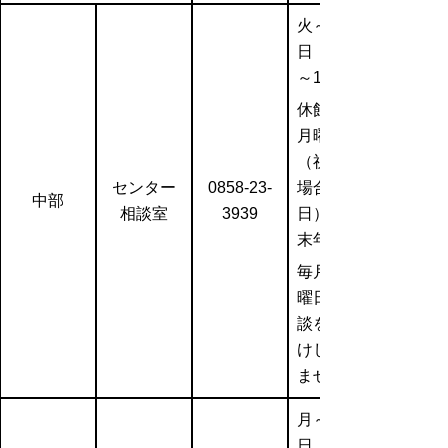
火～日曜
日 ： 9時
～17時
休館日：
月曜日
（祝日の
センター
0858-23-
場合は翌
中部
相談室
3939
日）
末年始
毎月第3木
曜日は相
談をお受
けしてい
ません。
月～金曜
日： 9時～