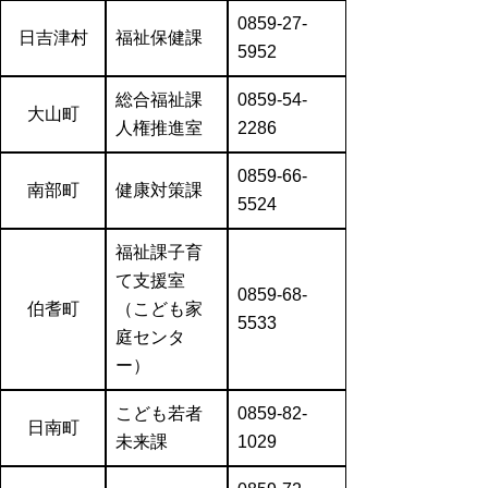
0859-27-
日吉津村
福祉保健課
5952
総合福祉課
0859-54-
大山町
人権推進室
2286
0859-66-
南部町
健康対策課
5524
福祉課子育
て支援室
0859-68-
伯耆町
（こども家
5533
庭センタ
ー）
こども
若者
0859-82-
日南町
未来課
1029