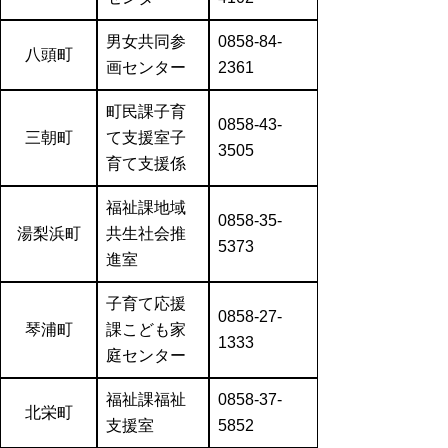
男女共同参
0858-84-
八頭町
画センター
2361
町民課子育
0858-43-
三朝町
て支援室
子
3505
育て支援係
福祉課地域
0858-35-
湯梨浜町
共生社会推
5373
進室
子育て応援
0858-27-
琴浦町
課こども家
1333
庭センター
福祉課福祉
0858-37-
北栄町
支援室
5852