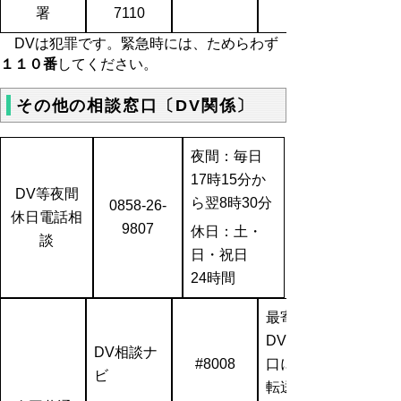
署
7110
DVは犯罪です。緊急時には、ためらわず
１１０番
してください。
その他の相談窓口〔DV関係〕
夜間：毎日
17時15分か
DV等夜間
ら翌8時30分
0858-26-
休日電話相
9807
休日：土・
談
日・祝日
24時間
最寄りの
DV相談窓
DV相談ナ
#8008
口に自動
ビ
転送され