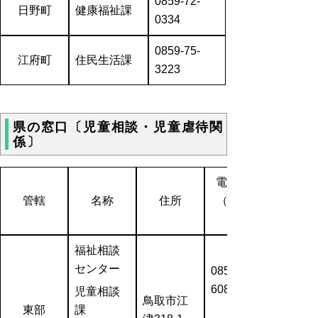
0859-72-
日野町
健康福祉課
0334
0859-75-
江府町
住民生活課
3223
県の窓口〔児童相談・児童虐待関
係〕
電話番号
管轄
名称
住所
（
福祉相談
センター
0857-23
6080
児童相談
鳥取市江
東部
課
（FAX