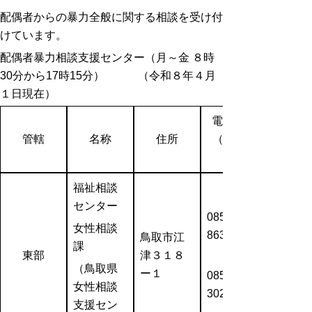
配偶者からの暴力全般に関する相談を受け付
けています。
配偶者暴力相談支援センター（月～金 ８時
30分から17時15分） （令和８年４月
１日現在）
電話番号
管轄
名称
住所
（FAX番
福祉相談
センター
0857-27-
女性相談
8630
鳥取市江
課
東部
津３１８
（FAX
（鳥取県
ー１
0857-21-
女性相談
3025）
支援セン