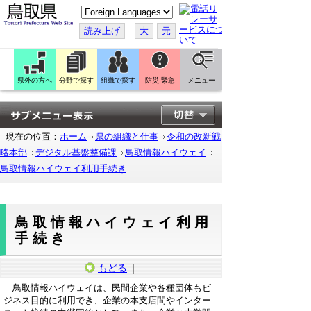
こ
の
ペ
読み上げ
大
元
ー
ジ
を
翻
訳
県外の方へ
分野で探す
組織で探す
防災 緊急
メニュー
す
る
現在の位置：
ホーム
県の組織と仕事
令和の改新戦
略本部
デジタル基盤整備課
鳥取情報ハイウェイ
鳥取情報ハイウェイ利用手続き
鳥取情報ハイウェイ利用
手続き
もどる
｜
鳥取情報ハイウェイは、民間企業や各種団体もビ
ジネス目的に利用でき、企業の本支店間やインター