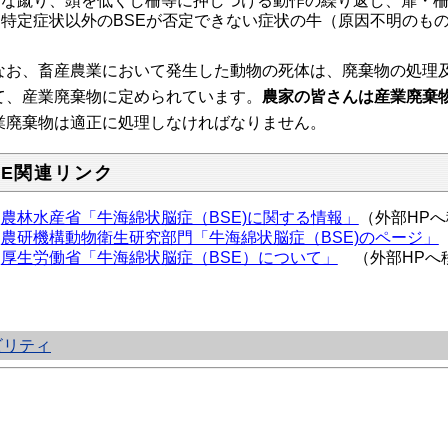
な蹴り、頭を低くし柵等に押しつける動作の繰り返し、扉・
特定症状以外のBSEが否定できない症状の牛（原因不明のも
お、畜産農業において発生した動物の死体は、廃棄物の処理及
て、産業廃棄物に定められています。
農家の皆さんは産業廃棄
業廃棄物は適正に処理しなければなりません。
SE関連リンク
農林水産省「牛海綿状脳症（BSE)に関する情報」
（外部H
農研機構動物衛生研究部門「牛海綿状脳症（BSE)のページ」
厚生労働省「牛海綿状脳症（BSE）について」
（外部HPへ
ビリティ