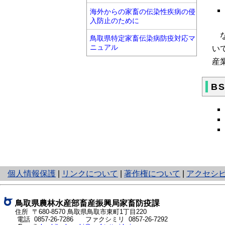
海外からの家畜の伝染性疾病の侵
入防止のために
な
鳥取県特定家畜伝染病防疫対応マ
ニュアル
い
産
B
と
個人情報保護
|
リンクについて
|
著作権について
|
アクセシ
り
ネ
ッ
鳥取県農林水産部畜産振興局家畜防疫課
ト
住所 〒680-8570 鳥取県鳥取市東町1丁目220
電話
0857-26-7286
ファクシミリ 0857-26-7292
へ