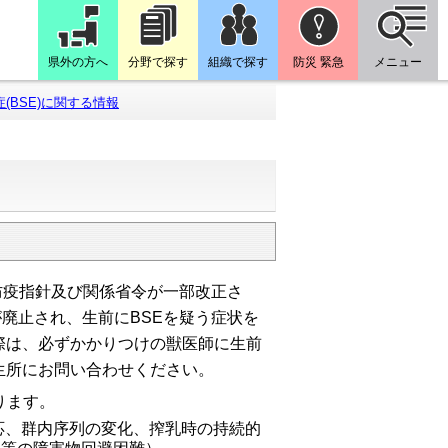
県外の方へ
分野で探す
組織で探す
防災 緊急
メニュー
(BSE)に関する情報
防疫指針及び関係省令が一部改正さ
が廃止され、生前にBSEを疑う症状を
際は、必ずかかりつけの獣医師に生前
生所にお問い合わせください。
ります。
応、群内序列の変化、搾乳時の持続的