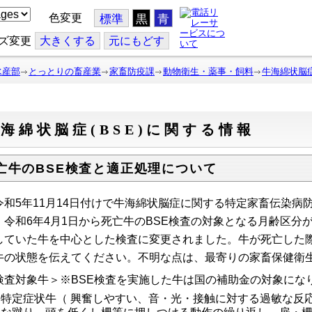
色変更
標準
黒
青
ズ変更
大
きくする
元
にもどす
水産部
とっとりの畜産業
家畜防疫課
動物衛生・薬事・飼料
牛海綿状脳症
海綿状脳症(BSE)に関する情報
亡牛のBSE検査と適正処理について
和5年11月14日付けで牛海綿状脳症に関する特定家畜伝染病
、令和6年4月1日から死亡牛のBSE検査の対象となる月齢区分
していた牛を中心とした検査に変更されました。牛が死亡した
牛の状態を伝えてください。
不明な点は、最寄りの家畜保健衛
検査対象牛＞※BSE検査を実施した牛は国の補助金の対象にな
特定症状牛（ 興奮しやすい、
音・光・接触に対する過敏な反