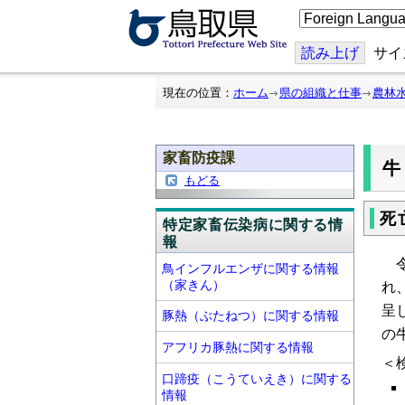
こ
の
ペ
ー
読み上げ
サイ
ジ
を
翻
現在の位置：
ホーム
県の組織と仕事
農林
訳
す
る
家畜防疫課
牛
もどる
死
特定家畜伝染病に関する情
報
令
鳥インフルエンザに関する情報
（家きん）
れ
呈
豚熱（ぶたねつ）に関する情報
の
アフリカ豚熱に関する情報
＜
口蹄疫（こうていえき）に関する
情報