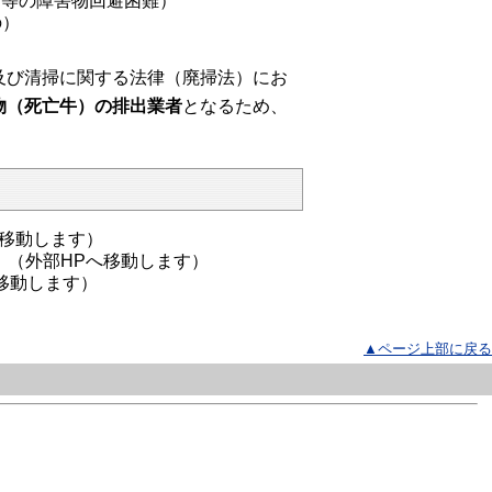
柵等の障害物回避困難）
の）
び清掃に関する法律（廃掃法）にお
物（死亡牛）の排出業者
となるため、
Pへ移動します）
（外部HPへ移動します）
移動します）
▲ページ上部に戻る