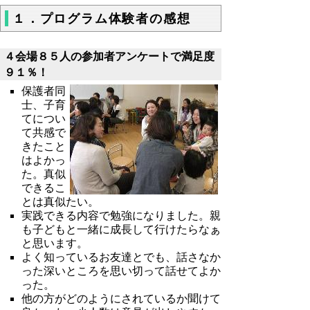
１．プログラム体験者の感想
４会場８５人の参加者アンケートで満足度
９１％！
保護者同
士、子育
てについ
て共感で
きたこと
はよかっ
た。真似
できるこ
とは真似たい。
実践できる内容で勉強になりました。親
も子どもと一緒に成長して行けたらなぁ
と思います。
よく知っているお友達とでも、話さなか
った深いところを思い切って話せてよか
った。
他の方がどのようにされているか聞けて