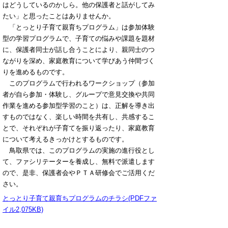
はどうしているのかしら。他の保護者と話がしてみ
たい」と思ったことはありませんか。
「とっとり子育て親育ちプログラム」は参加体験
型の学習プログラムで、子育ての悩みや課題を題材
に、保護者同士が話し合うことにより、親同士のつ
ながりを深め、家庭教育について学びあう仲間づく
りを進めるものです。
このプログラムで行われるワークショップ（参加
者が自ら参加・体験し、グループで意見交換や共同
作業を進める参加型学習のこと）は、正解を導き出
すものではなく、楽しい時間を共有し、共感するこ
とで、それぞれが子育てを振り返ったり、家庭教育
について考えるきっかけとするものです。
鳥取県では、このプログラムの実施の進行役とし
て、ファシリテーターを養成し、無料で派遣します
ので、是非、保護者会やＰＴＡ研修会でご活用くだ
さい。
とっとり子育て親育ちプログラムのチラシ(PDFファ
イル2,075KB)