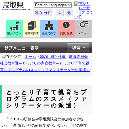
こ
の
ペ
読み上げ
大
元
ー
ジ
を
翻
訳
県外の方へ
分野で探す
組織で探す
防災 緊急
メニュー
す
る
現在の位置：
ホーム
県の組織と仕事
教育委員会
社会教育課
とっとりの家庭教育
とっとり子育て親
育ちプログラムのススメ（ファシリテーターの派遣）
とっとり子育て親育ちプ
ログラムのススメ（ファ
シリテーターの派遣）
「ＰＴＡの研修会や学級懇談会の参加者が少な
い」「講演ばかりの研修で変化がない」「他の家で