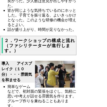
良かった。少人数は意見が出しやすかっ
た。
皆が同じような気持ちでいるのにホッと
した。子育てを振り返る、よいきっかけ
となった。このような研修の機会が増え
るとよい。
話が盛り上がり、時間が足りなかった。
２．ワークショップの構成と流れ
（ファシリテーターが進行しま
す。）
導入 アイスブ
レイク（１０
分）・・・雰囲気
を和ませる
簡単なゲーム
などで、初対面の緊張をほぐし、気軽に
思いや考えが話せる雰囲気を作ります。
グループ作りを兼ねることもありま
す。