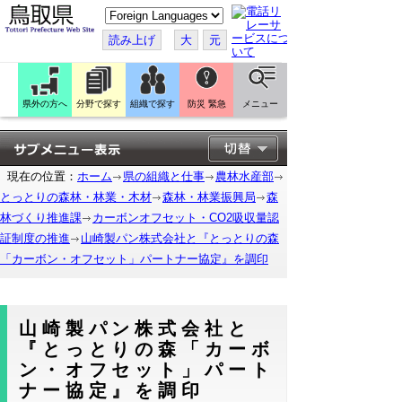
こ
の
ペ
読み上げ
大
元
ー
ジ
を
翻
訳
県外の方へ
分野で探す
組織で探す
防災 緊急
メニュー
す
る
現在の位置：
ホーム
県の組織と仕事
農林水産部
とっとりの森林・林業・木材
森林・林業振興局
森
林づくり推進課
カーボンオフセット・CO2吸収量認
証制度の推進
山崎製パン株式会社と『とっとりの森
「カーボン・オフセット」パートナー協定』を調印
山崎製パン株式会社と
『とっとりの森「カーボ
ン・オフセット」パート
ナー協定』を調印