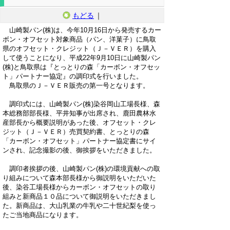
もどる
｜
山崎製パン(株)は、今年10月16日から発売するカー
ボン・オフセット対象商品（パン、洋菓子）に鳥取
県のオフセット・クレジット（Ｊ－ＶＥＲ）を購入
して使うことになり、平成22年9月10日に山崎製パン
(株)と鳥取県は『とっとりの森「カーボン・オフセッ
ト」パートナー協定』の調印式を行いました。
鳥取県のＪ－ＶＥＲ販売の第一号となります。
調印式には、山崎製パン(株)染谷岡山工場長様、森
本総務部部長様、平井知事が出席され、鹿田農林水
産部長から概要説明があった後、オフセット・クレ
ジット（Ｊ－ＶＥＲ）売買契約書、とっとりの森
「カーボン・オフセット」パートナー協定書にサイ
ンされ、記念撮影の後、御挨拶をいただきました。
調印者挨拶の後、山崎製パン(株)の環境貢献への取
り組みについて森本部長様から御説明をいただいた
後、染谷工場長様からカーボン・オフセットの取り
組みと新商品１０品について御説明をいただきまし
た。新商品は、大山乳業の牛乳や二十世紀梨を使っ
たご当地商品になります。