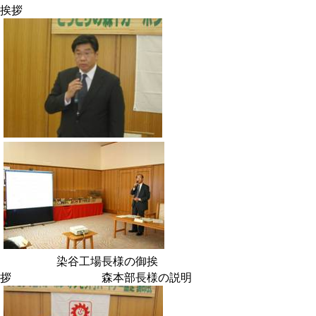
挨拶
染谷工場長様の御挨
拶 森本部長様の説明