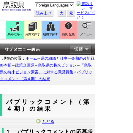
こ
の
ペ
読み上げ
大
元
ー
ジ
を
翻
訳
県外の方へ
分野で探す
組織で探す
防災 緊急
メニュー
す
る
現在の位置：
ホーム
県の組織と仕事
令和の改新戦
略本部
政策企画課
鳥取県の将来ビジョン
「鳥取
県の将来ビジョン素案」に対する意見募集
パブリッ
クコメント（第４期）の結果
パブリックコメント（第
４期）の結果
もどる
｜
１ パブリックコメントの応募状