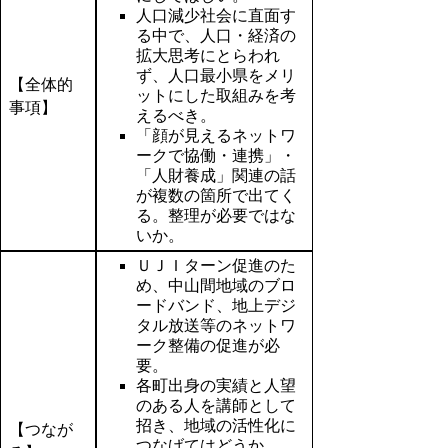
人口減少社会に直面す
る中で、人口・経済の
拡大思考にとらわれ
ず、人口最小県をメリ
【全体的
ットにした取組みを考
事項】
えるべき。
「顔が見えるネットワ
ークで協働・連携」・
「人財養成」関連の話
が複数の箇所で出てく
る。整理が必要ではな
いか。
ＵＪＩターン促進のた
め、中山間地域のブロ
ードバンド、地上デジ
タル放送等のネットワ
ーク整備の促進が必
要。
各町出身の実績と人望
のある人を講師として
招き、地域の活性化に
【つなが
つなげてはどうか。