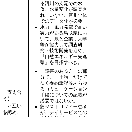
る河川の支流での水
位、水量変化が調査さ
れていない。河川全体
でのデータ化が必要。
水力・風力発電で高い
実力がある鳥取県にお
いて、県と企業，大学
等が協力して調査研
究・技術開発を進め、
『自然エネルギー先進
県』を目指すべき。
「障害のある方」の部
分で、「手話」だけで
なく要約筆記等あらゆ
るコミュニケーション
【支え合
手段についての記載が
う】
必要ではないか。
お互い
筋ジストロフィー患者
を認め、
が、デイサービスでの
入浴介助がしてもらえ
尊重し
ない現状がある。「質
て、支え
を高く」以前に、人間