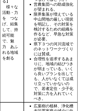
る】
営農集団への助成強化
様々な
が望まれる。
活動・力
限界集落が増えている
を つな
中山間地の厳しい現状
げ、結集
を明記し、その対策を
検討するための組織を
して、持
作るなど、早急な対策
続可能
が必要。
で、魅
県下３つの河川流域で
力 あふ
のネットワークづくり
れる地域
には賛成。
を創る
合理性を追求するあま
りに、地域の結びつき
が弱まっている。いく
ら良いプランを出して
も、人がいなくては成
り立っていかないの
で、若者定住・少子化
対策に力を入れていく
べき。
広葉樹の植林、浄化槽
未設置家庭の減少に向