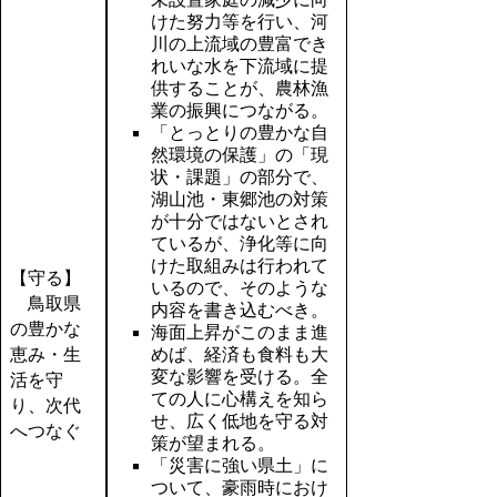
けた努力等を行い、河
川の上流域の豊富でき
れいな水を下流域に提
供することが、農林漁
業の振興につながる。
「とっとりの豊かな自
然環境の保護」の「現
状・課題」の部分で、
湖山池・東郷池の対策
が十分ではないとされ
ているが、浄化等に向
けた取組みは行われて
【守る】
いるので、そのような
鳥取県
内容を書き込むべき。
の豊かな
海面上昇がこのまま進
恵み・生
めば、経済も食料も大
変な影響を受ける。全
活を守
ての人に心構えを知ら
り、次代
せ、広く低地を守る対
へつなぐ
策が望まれる。
「災害に強い県土」に
ついて、豪雨時におけ