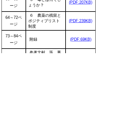
(PDF:207KB)
ょうか？
ージ
６ 農薬の残留と
64～72ペ
ポジティブリスト
(PDF:239KB)
ージ
制度
73～84ペ
附録
(PDF:69KB)
ージ
参考文献 等 裏
85ページ
(PDF:41KB)
表紙
農薬登録情報システム
独立行政法人農林水産消費安全技術センター「農薬
登録情報システム」
＜お問い合せ先＞
鳥取県生産振興課 環境にやさしい農業担当
電話
0857-26-7415
ファクシミリ 0857-26-8497
E-mail:
seisanshinkou@pref.tottori.lg.jp