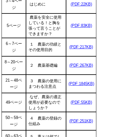
3～4ペー
はじめに
(PDF:22KB)
ジ
農薬を安全に使用
している！と胸を
5ページ
(PDF:83KB)
張って言うことが
できますか？
6～7ペー
１ 農薬の功績と
(PDF:217KB)
その使用目的
ジ
8～20ペー
２ 農薬基礎編
(PDF:267KB)
ジ
21～48ペ
３ 農薬の使用に
(PDF:1845KB)
まつわる注意点
ージ
なぜ、農薬の適正
49ページ
使用が必要なので
(PDF:55KB)
しょうか？
50～59ペ
４ 農薬の登録の
(PDF:251KB)
仕組み
ージ
60～63ペ
５ 毒とは何でし