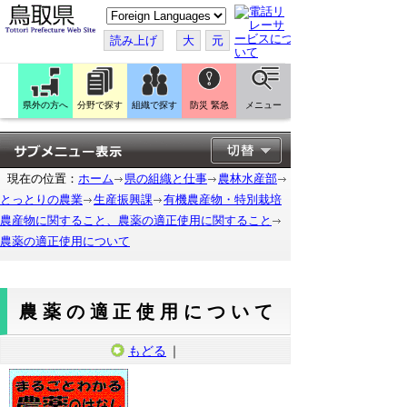
こ
の
ペ
読み上げ
大
元
ー
ジ
を
翻
訳
県外の方へ
分野で探す
組織で探す
防災 緊急
メニュー
す
る
現在の位置：
ホーム
県の組織と仕事
農林水産部
とっとりの農業
生産振興課
有機農産物・特別栽培
農産物に関すること、農薬の適正使用に関すること
農薬の適正使用について
農薬の適正使用について
もどる
｜