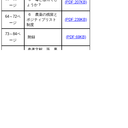
(PDF:207KB)
ょうか？
ージ
６ 農薬の残留と
64～72ペ
ポジティブリスト
(PDF:239KB)
ージ
制度
73～84ペ
附録
(PDF:69KB)
ージ
参考文献 等 裏
85ページ
(PDF:41KB)
表紙
農薬登録情報システム
独立行政法人農林水産消費安全技術センター「農薬
登録情報システム」
＜お問い合せ先＞
鳥取県生産振興課 環境にやさしい農業担当
電話
0857-26-7415
ファクシミリ 0857-26-8497
E-mail:
seisanshinkou@pref.tottori.lg.jp