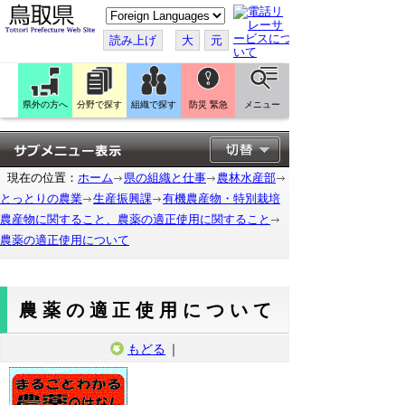
こ
の
ペ
読み上げ
大
元
ー
ジ
を
翻
訳
県外の方へ
分野で探す
組織で探す
防災 緊急
メニュー
す
る
現在の位置：
ホーム
県の組織と仕事
農林水産部
とっとりの農業
生産振興課
有機農産物・特別栽培
農産物に関すること、農薬の適正使用に関すること
農薬の適正使用について
農薬の適正使用について
もどる
｜