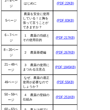
3～4ペー
はじめに
(PDF:22KB)
ジ
農薬を安全に使用
している！と胸を
5ページ
(PDF:83KB)
張って言うことが
できますか？
6～7ペー
１ 農薬の功績と
(PDF:217KB)
その使用目的
ジ
8～20ペー
２ 農薬基礎編
(PDF:267KB)
ジ
21～48ペ
３ 農薬の使用に
(PDF:1845KB)
まつわる注意点
ージ
なぜ、農薬の適正
49ページ
使用が必要なので
(PDF:55KB)
しょうか？
50～59ペ
４ 農薬の登録の
(PDF:251KB)
仕組み
ージ
60～63ペ
５ 毒とは何でし