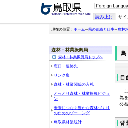
こ
の
ペ
ー
読み上げ
サイ
ジ
を
翻
現在の位置：
ホーム
県の組織と仕事
農林
訳
す
る
森林・林業振興局
森林・林業振興局トップへ
窓口・連絡先
リンク集
目
森林・林業関係の入札
こ
とっとり森林・林業振興ビジョ
為
ン
公
未来につなぐ豊かな森林づくり
のためのゾーニング
鳥取県林業統計
背