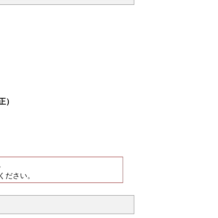
正）
。
ください。