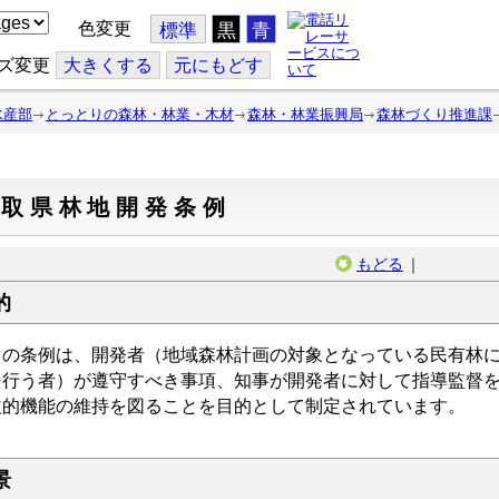
色変更
標準
黒
青
ズ変更
大
きくする
元
にもどす
水産部
とっとりの森林・林業・木材
森林・林業振興局
森林づくり推進課
鳥取県林地開発条例
もどる
｜
的
の条例は、開発者（地域森林計画の対象となっている民有林に
を行う者）が遵守すべき事項、知事が開発者に対して指導監督
益的機能の維持を図ることを目的として制定されています。
景