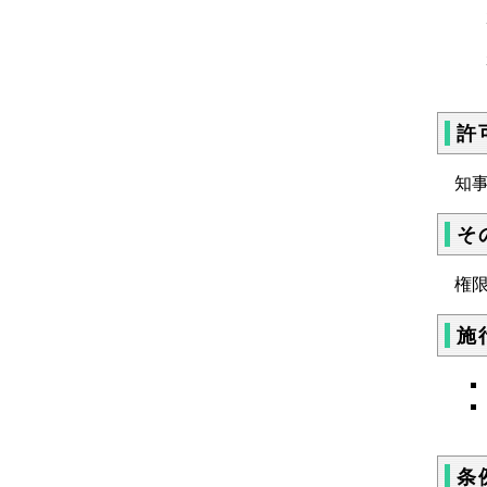
許
知
そ
権
施
条