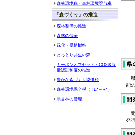
森林環境税・森林環境譲与税
「森づくり」の推進
森林整備の推進
森林の保全
緑化・県植樹祭
とっとり共生の森
県
カーボンオフセット・CO2吸収
量認証制度の推進
県
豊かな森づくり協働税
能
森林環境保全税（H17～R4）
開
県営林の管理
開
発
開