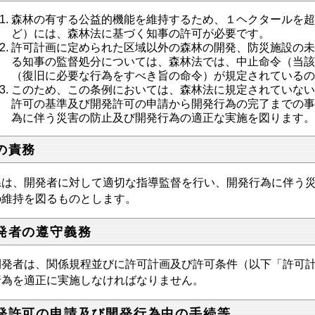
森林の有する公益的機能を維持するため、１ヘクタールを
ど）には、森林法に基づく知事の許可が必要です。
許可計画に定められた区域以外の森林の開発、防災施設の
る知事の監督処分については、森林法では、中止命令（当
（復旧に必要な行為をすべき旨の命令）が規定されている
このため、この条例においては、森林法に規定されていな
許可の基準及び開発許可の申請から開発行為の完了までの
為に伴う災害の防止及び開発行為の適正な実施を図ります
の責務
は、開発者に対して適切な指導監督を行い、開発行為に伴う災
の維持を図るものとします。
発者の遵守義務
発者は、関係規程並びに許可計画及び許可条件（以下「許可計
行為を適正に実施しなければなりません。
発許可の申請及び開発行為中の手続等