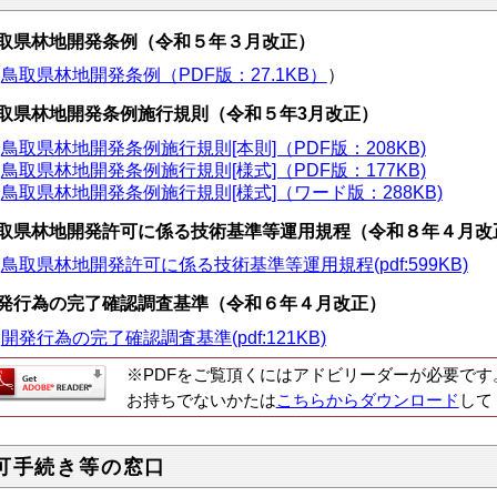
取県林地開発条例（令和５年３月改正）
鳥取県林地開発条例（PDF版：27.1KB）
）
取県林地開発条例施行規則（令和５年3月改正）
鳥取県林地開発条例施行規則[本則]（PDF版：208KB)
鳥取県林地開発条例施行規則[様式]（PDF版：177KB)
鳥取県林地開発条例施行規則[様式]（ワード版：288KB)
取県林地開発許可に係る技術基準等運用規程（令和８年４月改
鳥取県林地開発許可に係る技術基準等運用規程(pdf:599KB)
発行為の完了確認調査基準（令和６年４月改正）
開発行為の完了確認調査基準(pdf:121KB)
※PDFをご覧頂くにはアドビリーダーが必要です
お持ちでないかたは
こちらからダウンロード
して
可手続き等の窓口