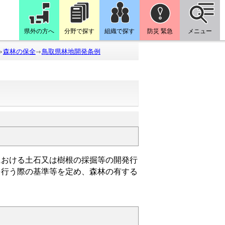
県外の方へ
分野で探す
組織で探す
防災 緊急
メニュー
森林の保全
鳥取県林地開発条例
おける土石又は樹根の採掘等の開発行
を行う際の基準等を定め、森林の有する