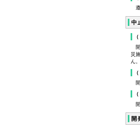
遵
中
（
開
災
ん
（
開
（
開
開