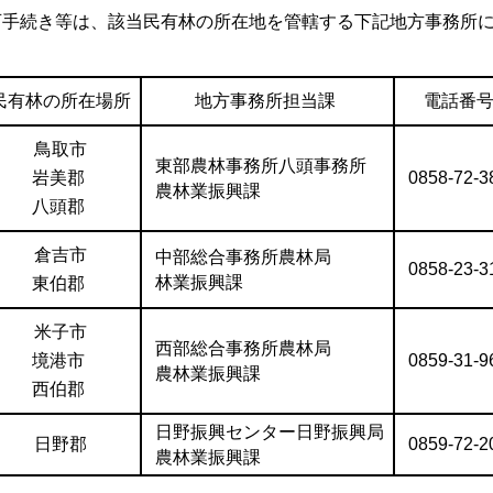
可手続き等は、該当民有林の所在地を管轄する下記地方事務所
民有林の所在場所
地方事務所担当課
電話番
鳥取市
東部農林事務所八頭事務所
岩美郡
0858-72-3
農林業振興課
八頭郡
倉吉市
中部総合事務所農林局
0858-23-3
林業振興課
東伯郡
米子市
西部総合事務所農林局
境港市
0859-31-9
農林業振興課
西伯郡
日野振興センター日野振興局
日野郡
0859-72-2
農林業振興課