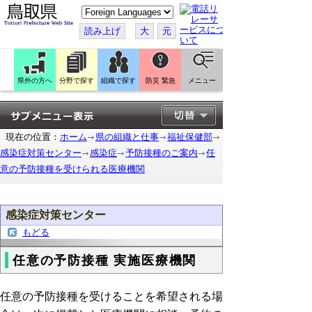
こ
の
ペ
読み上げ
大
元
ー
ジ
を
翻
訳
県外の方へ
分野で探す
組織で探す
防災 緊急
メニュー
す
る
現在の位置：
ホーム
県の組織と仕事
福祉保健部
感染症対策センター
感染症
予防接種のご案内
任
意の予防接種を受けられる医療機関
感染症対策センター
もどる
任意の予防接種 実施医療機関
任意の予防接種を受けることを希望される場