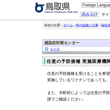
こ
の
ペ
ー
読み上げ
サイ
ジ
を
翻
現在の位置：
ホーム
県の組織と仕事
福祉
訳
す
る
感染症対策センター
もどる
任意の予防接種 実施医療機
任意の予防接種を受けることを希望
実施しているワクチンであっても、
また、市町村によっては任意の予防
課でご確認ください。