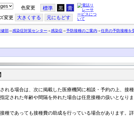
色変更
標準
黒
青
ズ変更
大
きくする
元
にもどす
保健部
感染症対策センター
感染症
予防接種のご案内
任意の予防接種を
関
される場合は、次に掲載した医療機関に相談・予約の上、接種
指定された年齢や間隔を外れた場合は任意接種の扱いとなりま
接種であっても接種費の助成を行っている場合があります。詳