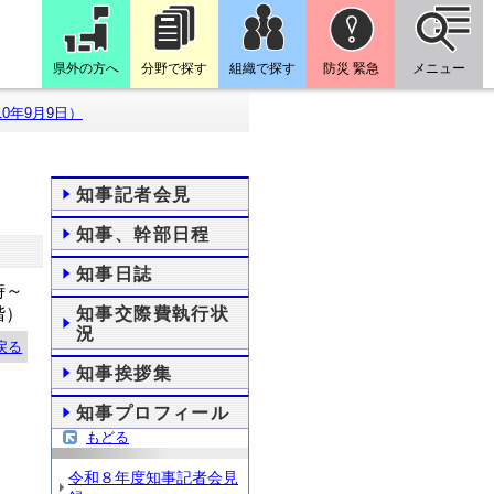
県外の方へ
分野で探す
組織で探す
防災 緊急
メニュー
0年9月9日）
知事記者会見
知事、幹部日程
知事日誌
時～
階）
知事交際費執行状
況
戻る
知事挨拶集
知事プロフィール
もどる
令和８年度知事記者会見