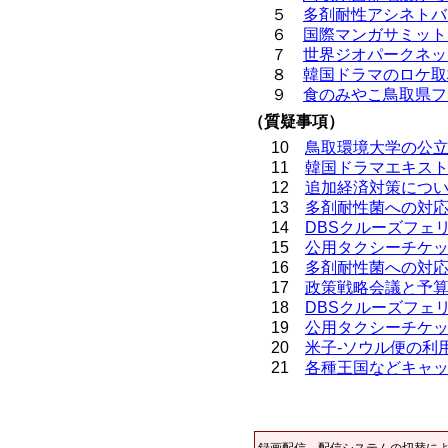
５
多剤耐性アシネトバ
６
国際マンガサミット
７
世界ジオパークネッ
８
韓国ドラマのロケ取
９
食のみやこ鳥取県フ
（質疑事項）
10
鳥取環境大学の公
11
韓国ドラマエキス
12
追加経済対策につ
13
多剤耐性菌への対
14
DBSクルーズフェ
15
公用タクシーチケ
16
多剤耐性菌への対
17
政策戦略会議と予
18
DBSクルーズフェ
19
公用タクシーチケ
20
米子-ソウル便の利
21
各種王国などキャ
録画配信
配信システムの切替に