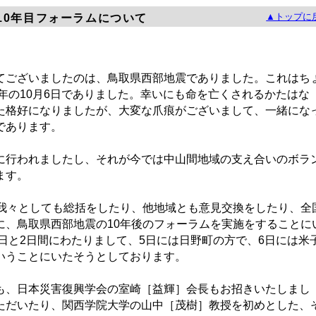
▲トップに
10年目フォーラムについて
ございましたのは、鳥取県西部地震でありました。これはち
2年の10月6日でありました。幸いにも命を亡くされるかたはな
た格好になりましたが、大変な爪痕がございまして、一緒にな
であります。
行われましたし、それが今では中山間地域の支え合いのボラ
ます。
我々としても総括をしたり、他地域とも意見交換をしたり、全
に、鳥取県西部地震の10年後のフォーラムを実施をすることに
6日と2日間にわたりまして、5日には日野町の方で、6日には米
いうことにいたそうとしております。
、日本災害復興学会の室崎［益輝］会長もお招きいたしまし
ただいたり、関西学院大学の山中［茂樹］教授を初めとした、