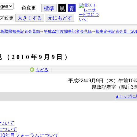
色変更
標準
黒
青
ズ変更
大
きくする
元
にもどす
鳥取県知事記者会見録
平成22年度知事記者会見録
知事定例記者会見（201
（2010年9月9日）
もどる
｜
平成22年9月9日（木）午前10
県政記者室（県庁3
▲トップに
ついて
について
10年目フォーラムについて