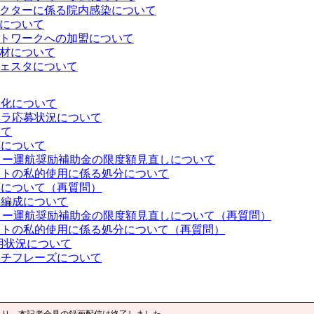
クターに係る院内感染について
について
トワークへの加盟について
材について
ェスタについて
立化について
トラ応募状況について
いて
応について
リー運航奨励補助金の限度額見直しについて
ットの私的使用に係る処分について
応について（再質問）
算編成について
リー運航奨励補助金の限度額見直しについて（再質問）
ットの私的使用に係る処分について（再質問）
用状況について
ッチフレーズについて
より、本記者会見の録画配信は終了しました。