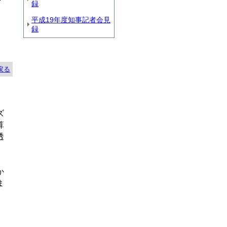
録
平成19年度知事記者会見
録
戻る
ズ
算
透
か
ま