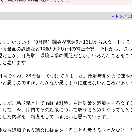
▲トップに
す。いよいよ［9月県］議会が来週9月13日からスタートする
る当面の課題など10億5,600万円の補正予算、それから、さ
盟だとか、［鳥取］環境大学の問題だとか、いろんなことをこ
うと思います。
高ですね、83円台までつけてきました。政府与党の方で速や
いと思うのですが、なかなか思うように進まないところがあり
すが、鳥取県としても経済対策、雇用対策を追加をするタイ
まして、今、庁内でその対策について取りまとめをやってると
うした内容を、精査をしていきたいと思っています。
なら追加でも今議会に提案をすることも考えるべきかなと、