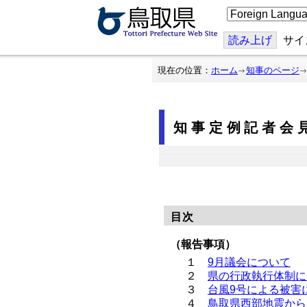
こ
の
ペ
ー
読み上げ
サイ
ジ
を
翻
現在の位置：
ホーム
知事のページ
訳
す
る
知事定例記者会見
目次
（報告事項）
１
9月議会について
２
県の行政執行体制に
３
台風9号による被害
４
鳥取県西部地震から