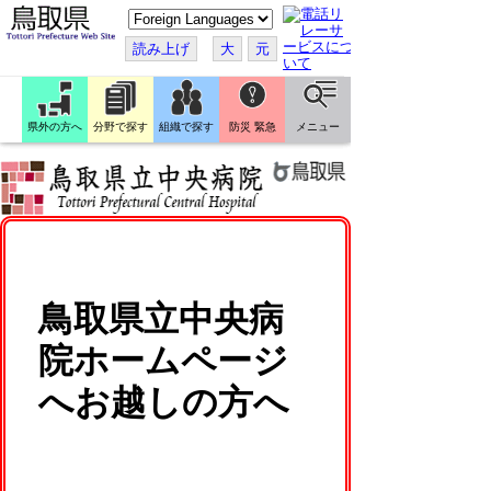
こ
の
ペ
読み上げ
大
元
ー
ジ
を
翻
訳
県外の方へ
分野で探す
組織で探す
防災 緊急
メニュー
す
る
鳥取県立中央病
院ホームページ
へお越しの方へ