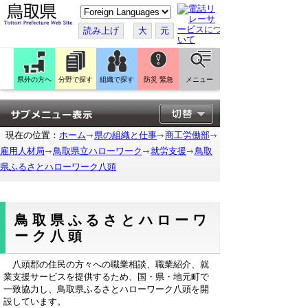
こ
の
ペ
読み上げ
大
元
ー
ジ
を
翻
訳
県外の方へ
分野で探す
組織で探す
防災 緊急
メニュー
す
る
現在の位置：
ホーム
県の組織と仕事
商工労働部
雇用人材局
鳥取県立ハローワーク
就労支援
鳥取
県ふるさとハローワーク八頭
鳥取県ふるさとハローワ
ーク八頭
八頭郡の住民の方々への職業相談、職業紹介、就
業支援サービスを提供するため、国・県・地元町で
一致協力し、鳥取県ふるさとハローワーク八頭を開
設しています。