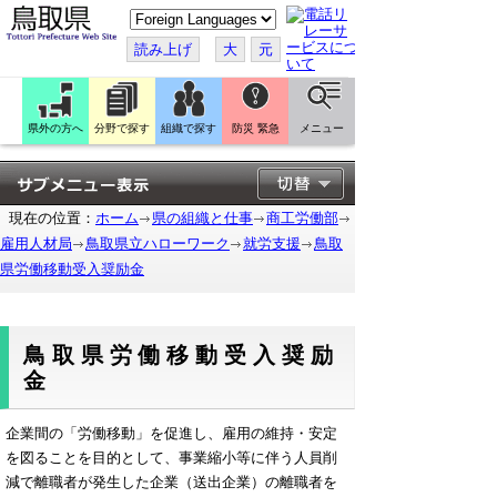
こ
の
ペ
読み上げ
大
元
ー
ジ
を
翻
訳
県外の方へ
分野で探す
組織で探す
防災 緊急
メニュー
す
る
現在の位置：
ホーム
県の組織と仕事
商工労働部
雇用人材局
鳥取県立ハローワーク
就労支援
鳥取
県労働移動受入奨励金
鳥取県労働移動受入奨励
金
企業間の「労働移動」を促進し、雇用の維持・安定
を図ることを目的として、事業縮小等に伴う人員削
減で離職者が発生した企業（送出企業）の離職者を