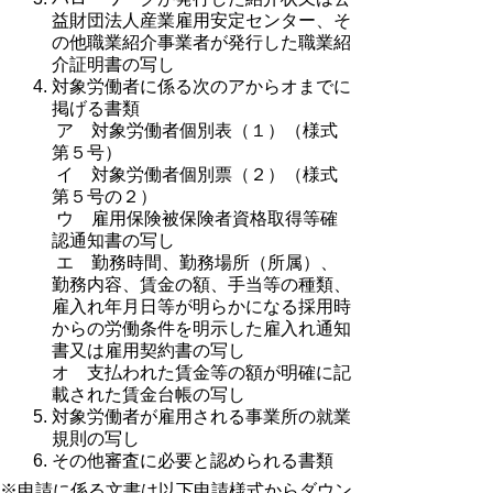
益財団法人産業雇用安定センター、そ
の他職業紹介事業者が発行した職業紹
介証明書の写し
対象労働者に係る次のアからオまでに
掲げる書類
ア 対象労働者個別表（１）（様式
第５号）
イ 対象労働者個別票（２）（様式
第５号の２）
ウ 雇用保険被保険者資格取得等確
認通知書の写し
エ 勤務時間、勤務場所（所属）、
勤務内容、賃金の額、手当等の種類、
雇入れ年月日等が明らかになる採用時
からの労働条件を明示した雇入れ通知
書又は雇用契約書の写し
オ 支払われた賃金等の額が明確に記
載された賃金台帳の写し
対象労働者が雇用される事業所の就業
規則の写し
その他審査に必要と認められる書類
※申請に係る文書は以下申請様式からダウン