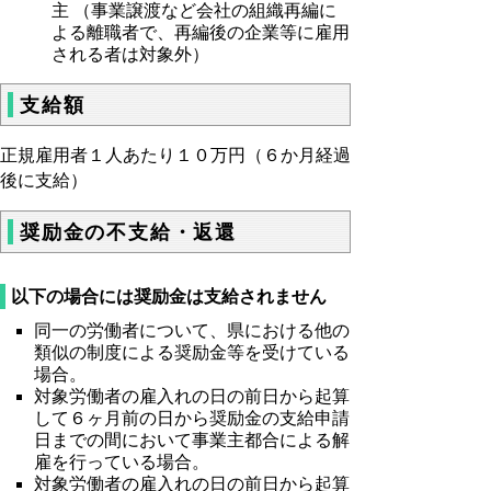
主 （事業譲渡など会社の組織再編に
に
よる離職者で、再編後の企業等に雇用
される者は対象外）
掲
げ
支給額
る
書
正規雇用者１人あたり１０万円（６か月経過
類
後に支給）
を
添
奨励金の不支給・返還
え
て
以下の場合には奨励金は支給されません
提
同一の労働者について、県における他の
出
類似の制度による奨励金等を受けている
し
場合。
対象労働者の雇入れの日の前日から起算
て
して６ヶ月前の日から奨励金の支給申請
く
日までの間において事業主都合による解
だ
雇を行っている場合。
さ
対象労働者の雇入れの日の前日から起算