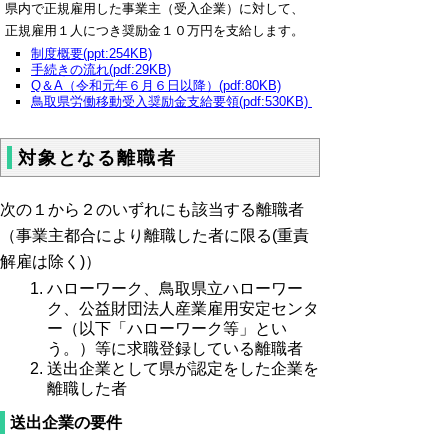
支
県内で正規雇用した事業主（受入企業）に対して、
奨
給
正規雇用１人につき奨励金１０万円を支給します。
励
申
制度概要(ppt:254KB)
手続きの流れ(pdf:29KB)
請
金
Q＆A（令和元年６月６日以降）(pdf:80KB)
（正
の
鳥取県労働移動受入奨励金支給要領(pdf:530KB)
規
申
雇
請
対象となる離職者
用
を
し
行
次の１から２のいずれにも該当する離職者
た
う
日
（事業主都合により離職した者に限る(重責
事
か
解雇は除く)）
ら
業
ハローワーク、鳥取県立ハローワー
６
ク、公益財団法人産業雇用安定センタ
主
月
ー（以下「ハローワーク等」とい
は、
う。）等に求職登録している離職者
経
支
送出企業として県が認定をした企業を
過
給
離職した者
し
申
た
送出企業の要件
請
日