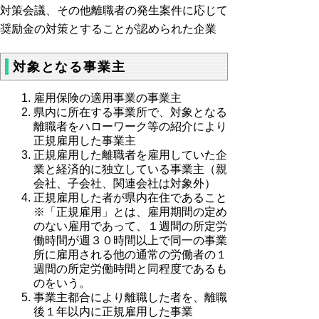
業
を
対策会議、その他離職者の発生案件に応じて
主
添
奨励金の対策とすることが認められた企業
は、
え
支
て
対象となる事業主
給
提
申
雇用保険の適用事業の事業主
出
県内に所在する事業所で、対象となる
請
し
離職者をハローワーク等の紹介により
書
て
正規雇用した事業主
（様
正規雇用した離職者を雇用していた企
く
業と経済的に独立している事業主（親
式
だ
会社、子会社、関連会社は対象外）
第
さ
正規雇用した者が県内在住であること
４
い。
※「正規雇用」とは、雇用期間の定め
号）
のない雇用であって、１週間の所定労
働時間が週３０時間以上で同一の事業
に
所に雇用される他の通常の労働者の１
次
週間の所定労働時間と同程度であるも
の
のをいう。
事業主都合により離職した者を、離職
各
後１年以内に正規雇用した事業
号