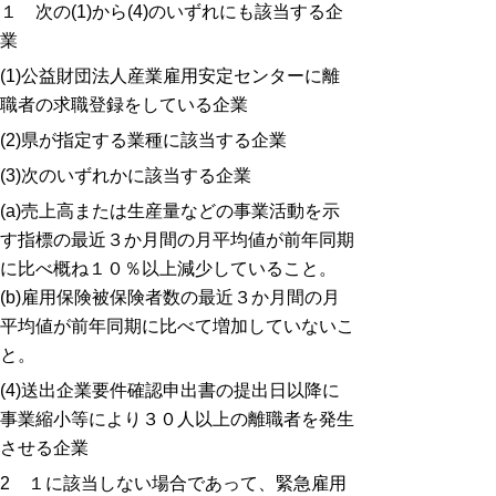
１ 次の(1)から(4)のいずれにも該当する企
か
書
業
ら
（様
６
(1)公益財団法人産業雇用安定センターに離
式
月
職者の求職登録をしている企業
第
以
４
(2)県が指定する業種に該当する企業
内）
号）
(3)次のいずれかに該当する企業
に
(a)売上高または生産量などの事業活動を示
奨
次
す指標の最近３か月間の月平均値が前年同期
励
の
に比べ概ね１０％以上減少していること。
金
各
(b)雇用保険被保険者数の最近３か月間の月
の
号
平均値が前年同期に比べて増加していないこ
申
に
と。
請
掲
を
(4)送出企業要件確認申出書の提出日以降に
げ
行
事業縮小等により３０人以上の離職者を発生
る
う
させる企業
書
事
類
2 １に該当しない場合であって、緊急雇用