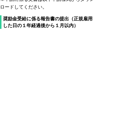
ロードしてください。
奨励金受給に係る報告書の提出（正規雇用
した日の１年経過後から１月以内）
奨励金の支給を受けた事業主は、正規雇用し
た日の１年経過後から１月以内に、
「鳥取県労働移動受入奨励金にかかる報告
書」（様式第８号）を提出してください。
また、支給対象者が正規雇用した日から１年
を経過する以前に退職した場合は、退職した
日から１年以内に同報告書（様式第８号）を
提出してください。
※報告書は以下申請様式からダウンロードし
てください。
＜様式 要領＞
○
申請様式(doc:302KB)