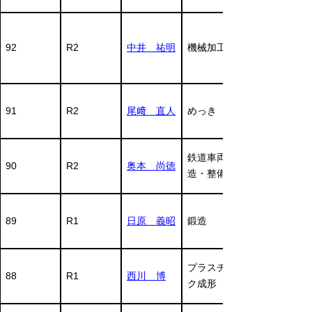
92
R2
中井 祐明
機械加工
91
R2
尾﨑 直人
めっき
鉄道車両製
90
R2
奥本 尚徳
造・整備
89
R1
日原 義昭
鍛造
プラスチッ
88
R1
西川 博
ク成形