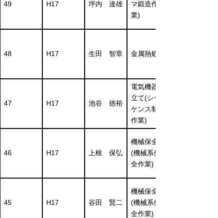
49
H17
坪内 達雄
マ鍛造作
業)
48
H17
生田 智章
金属熱処理
電気機器組
立て(シー
47
H17
池谷 徳裕
ケンス制御
作業)
機械保全
46
H17
上根 保弘
(機械系保
全作業)
機械保全
45
H17
谷田 賢二
(機械系保
全作業)