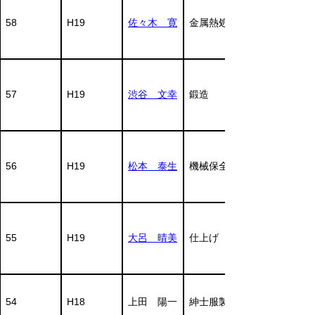
58
H19
佐々木 寛
金属熱処理
57
H19
渋谷 文幸
鍛造
56
H19
松本 泰生
機械保全
55
H19
大呂 晴美
仕上げ
54
H18
上田 陽一
紳士服製造