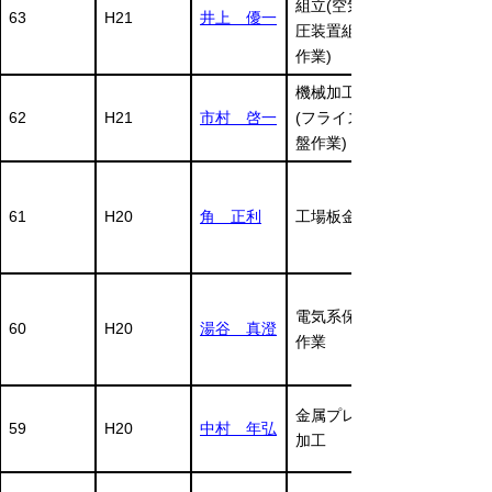
組立(空気
63
H21
井上 優一
圧装置組立
作業)
機械加工
62
H21
市村 啓一
(フライス
盤作業)
61
H20
角 正利
工場板金
電気系保全
60
H20
湯谷 真澄
作業
金属プレス
59
H20
中村 年弘
加工