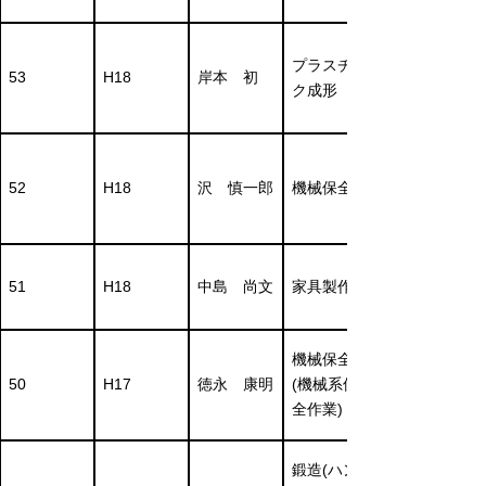
プラスチッ
53
H18
岸本 初
ク成形
52
H18
沢 慎一郎
機械保全
51
H18
中島 尚文
家具製作
機械保全
50
H17
徳永 康明
(機械系保
全作業)
鍛造(ハン