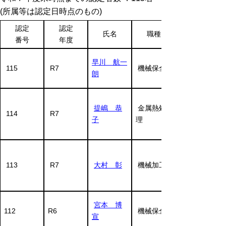
(所属等は認定日時点のもの)
認定
認定
氏名
職種
番号
年度
早川 航一
115
R7
機械保全
朗
提嶋 恭
金属熱処
114
R7
子
理
113
R7
大村 彰
機械加工
宮本 博
112
R6
機械保全
宣