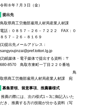
令和８年７月３日（金）
提出先
鳥取県商工労働部雇用人材局産業人材課
電話：０８５７－２６－７２２２ FAX：０
８５７－２６－８１６９
(1)提出先メールアドレス：
sangyoujinzai@pref.tottori.lg.jp
(2)紙媒体・電子媒体で提出する資料：〒
680-8570 鳥取市東町一丁目２２０番地
鳥
取県商工労働部雇用人材局産業人材課 宛
募集要領、留意事項、推薦書様式
推薦の際には、次の様式1～3に御記入いた
だき、推薦する方の技能が分かる資料（写