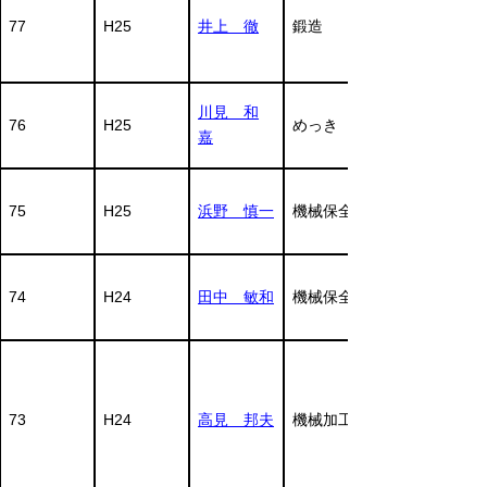
77
H25
井上 徹
鍛造
川見 和
76
H25
めっき
嘉
75
H25
浜野 慎一
機械保全
74
H24
田中 敏和
機械保全
73
H24
高見 邦夫
機械加工