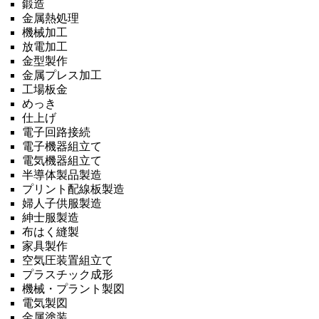
鍛造
金属熱処理
機械加工
放電加工
金型製作
金属プレス加工
工場板金
めっき
仕上げ
電子回路接続
電子機器組立て
電気機器組立て
半導体製品製造
プリント配線板製造
婦人子供服製造
紳士服製造
布はく縫製
家具製作
空気圧装置組立て
プラスチック成形
機械・プラント製図
電気製図
金属塗装