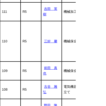
吉田 英
111
R5
機械加工
樹
110
R5
三好 馨
機械保全
前田 真
109
R5
機械保全
也
古谷 雅
電気機器組
108
R5
弘
立て
野田 隆