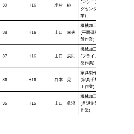
(マシニン
39
H16
米村 純一
グセンタ作
業)
機械加工
38
H16
山口 幸夫
(平面研削
盤作業)
機械加工
37
H16
山口 辰則
(フライス
盤作業)
家具製作
36
H16
谷本 晃
(家具手加
工作業)
機械加工
35
H15
山口 眞澄
(普通旋盤
作業)
機械加工
34
H15
橋本 尋司
(平面研削
盤作業)