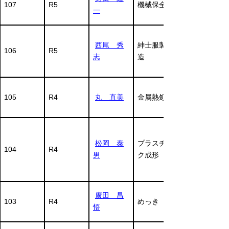
107
R5
機械保全
一
西尾 秀
紳士服製
106
R5
志
造
105
R4
丸 直美
金属熱処理
松岡 泰
プラスチッ
104
R4
男
ク成形
廣田 昌
103
R4
めっき
悟