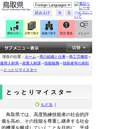
こ
の
ペ
読み上げ
大
元
ー
ジ
を
翻
訳
県外の方へ
分野で探す
組織で探す
防災 緊急
メニュー
す
る
現在の位置：
ホーム
県の組織と仕事
商工労働部
雇用人材局
産業人材課
技能振興
技能者等の表彰
とっとりマイスター
とっとりマイスター
もどる
｜
鳥取県では、高度熟練技能者の社会的評
価を高め、その技能を尊重し継承する社会
的機運を醸成していくことを目的に、平成