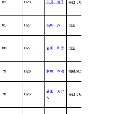
82
H28
川見 伸子
布はく縫製
81
H27
高嶋 淳
鍛造
80
H27
岩田 和彦
鍛造
79
H26
村奥 孝治
機械保全
新田 みど
78
H26
布はく縫製
り