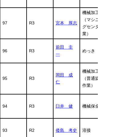
機械加工
（マシニン
97
R3
宮本 厚志
グセンタ作
業）
前田 圭
96
R3
めっき
一
機械加工
岡田 成
95
R3
（普通旋盤
仁
作業）
94
R3
臼井 健
機械保全
93
R2
倭島 考史
溶接