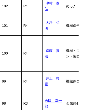
津村 泰
102
R4
めっき
弘
大坪 弘
101
R4
機械保全
明
遠藤 貴
機械・プラ
100
R4
浩
ント製図
井上 典
99
R4
機械保全
章
吉岡 幸一
98
R3
金属熱処理
郎