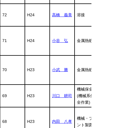
72
H24
高橋 義美
溶接
71
H24
小谷 弘
金属熱処理
70
H23
小武 勝
金属熱処理
機械保全
69
H23
川口 耕司
(機械系保
全作業)
機械・プラ
68
H23
内田 八孝
ント製図