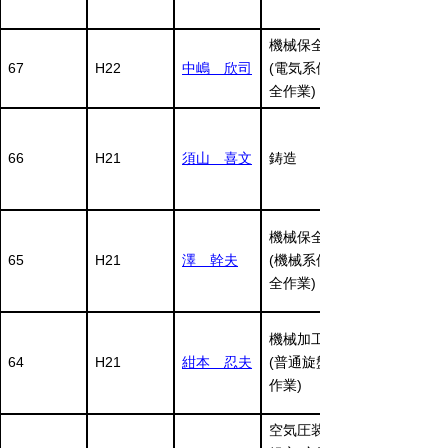
機械保全
67
H22
中嶋 欣司
(電気系保
全作業)
66
H21
須山 喜文
鋳造
機械保全
65
H21
澤 幹夫
(機械系保
全作業)
機械加工
64
H21
紺本 忍夫
(普通旋盤
作業)
空気圧装置