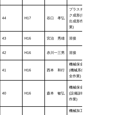
プラスチッ
ク成形(射
44
H17
谷口 孝弘
出成形作
業)
43
H16
宮治 秀雄
溶接
42
H16
赤川一三男
溶接
機械保全
41
H16
西本 和行
(機械系保
全作業)
機械保全
40
H16
森本 敏弘
(設備診断
作業)
機械加工