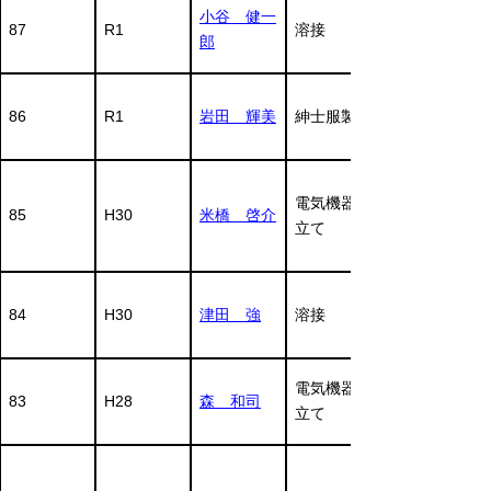
小谷 健一
87
R1
溶接
郎
86
R1
岩田 輝美
紳士服製造
電気機器組
85
H30
米橋 啓介
立て
84
H30
津田 強
溶接
電気機器組
83
H28
森 和司
立て