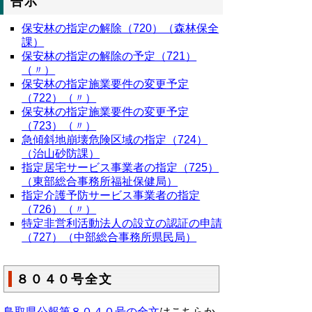
告示
保安林の指定の解除（720）（森林保全
課）
保安林の指定の解除の予定（721）
（〃）
保安林の指定施業要件の変更予定
（722）（〃）
保安林の指定施業要件の変更予定
（723）（〃）
急傾斜地崩壊危険区域の指定（724）
（治山砂防課）
指定居宅サービス事業者の指定（725）
（東部総合事務所福祉保健局）
指定介護予防サービス事業者の指定
（726）（〃）
特定非営利活動法人の設立の認証の申請
（727）（中部総合事務所県民局）
８０４０号全文
鳥取県公報第８０４０号の全文
はこちらか