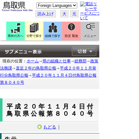
こ
の
ペ
読み上げ
大
元
ー
ジ
を
翻
訳
県外の方へ
分野で探す
組織で探す
防災 緊急
メニュー
す
る
現在の位置：
ホーム
県の組織と仕事
総務部
政策
法務課
直近２年の鳥取県公報
平成２０年１１月発
行分鳥取県公報
平成２０年１１月４日付鳥取県公報
第８０４０号
平成２０年１１月４日付
鳥取県公報第８０４０号
もどる
｜