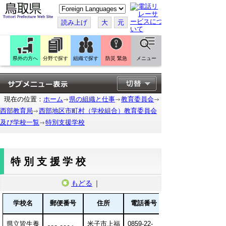
こ
の
ペ
読み上げ
大
元
ー
ジ
を
翻
訳
県外の方へ
分野で探す
組織で探す
防災 緊急
メニュー
す
る
現在の位置：
ホーム
県の組織と仕事
教育委員会
西部教育局
西部地区市町村（学校組合）教育委員会
及び学校一覧
特別支援学校
特別支援学校
もどる
｜
学校名
郵便番号
住所
電話番号
県立皆生養
米子市上福
0859-22-