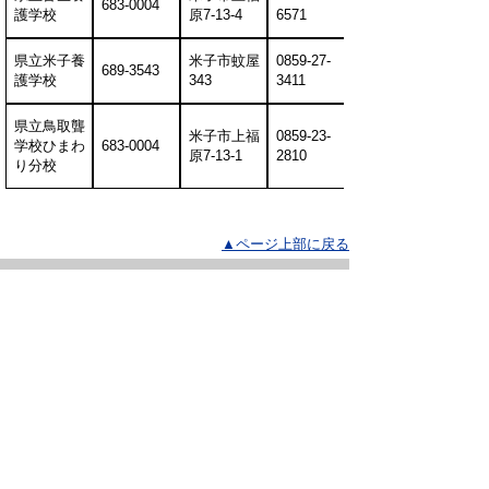
683-0004
護学校
原7-13-4
6571
県立米子養
米子市蚊屋
0859-27-
689-3543
護学校
343
3411
県立鳥取聾
米子市上福
0859-23-
学校ひまわ
683-0004
原7-13-1
2810
り分校
▲ページ上部に戻る
と
個人情報保護
|
リンクについて
|
著作権に
り
ついて
|
アクセシビリティ
ネ
ッ
鳥取県教育委員会 西部教育局
住所 〒683-0054
ト
鳥取県米子市糀町1丁目160番地
へ
電話
0859-31-9771
ファクシミリ 0859-35-2096