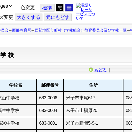
色変更
標準
黒
青
ズ変更
大
きくする
元
にもどす
委員会
西部教育局
西部地区市町村（学校組合）教育委員会及び学校一覧
中学校
もどる
｜
学校名
郵便番号
住所
東山中学校
683-0006
米子市車尾617
08
福生中学校
683-0004
米子市上福原20
08
福米中学校
683-0801
米子市新開5-9-1
08