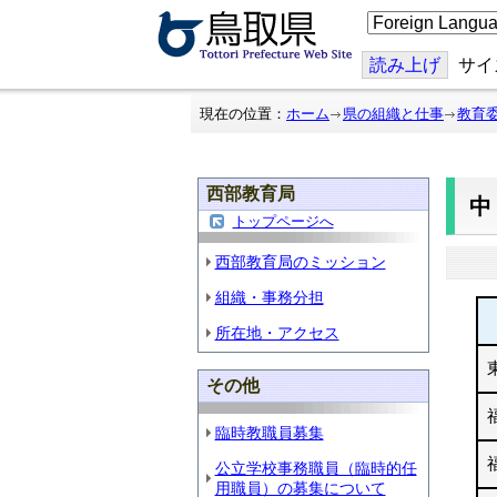
こ
の
ペ
ー
読み上げ
サイ
ジ
を
翻
現在の位置：
ホーム
県の組織と仕事
教育
訳
す
る
西部教育局
トップページへ
西部教育局のミッション
組織・事務分担
所在地・アクセス
その他
臨時教職員募集
公立学校事務職員（臨時的任
用職員）の募集について