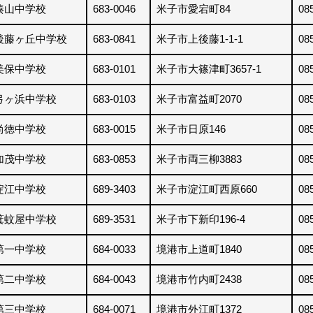
湊山中学校
683-0046
米子市愛宕町84
08
後藤ヶ丘中学校
683-0841
米子市上後藤1-1-1
08
美保中学校
683-0101
米子市大篠津町3657-1
08
弓ヶ浜中学校
683-0103
米子市富益町2070
08
尚徳中学校
683-0015
米子市日原146
08
加茂中学校
683-0853
米子市両三柳3883
08
淀江中学校
689-3403
米子市淀江町西原660
08
箕蚊屋中学校
689-3531
米子市下新印196-4
08
第一中学校
684-0033
境港市上道町1840
08
第二中学校
684-0043
境港市竹内町2438
08
第三中学校
684-0071
境港市外江町1372
08