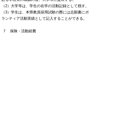
（2）大学等は、学生の在学の活動記録として残す。
（3）学生は、本県教員採用試験の際には志願書にボ
ランティア活動実績として記入することができる。
７ 保険・活動経費
（1）学生の活動中の事故等に対する保険について
は、大学等が認めた活動については、学生教育研究
災害保険が適用される。大学等がその活動を認めな
い場合については、原則として学校等が責任をもっ
て加入する。なお、保険の約款等に規定されていな
い事態が発生した場合は、学校等及び設置者として
の教育委員会が責任をもって対応する。
（2）学生の活動に伴う経費（交通費、謝金等）につ
いては、学校等と学生の協議によるものとする。た
だし、学校等は学生の負担がないよう配慮する。
８ その他
この要項に定めのない事項又は疑義が生じた場合
は、該当する大学等と県教育委員会がその都度協議
して解決する。