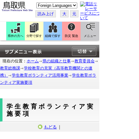
こ
の
ペ
読み上げ
大
元
ー
ジ
を
翻
訳
県外の方へ
分野で探す
組織で探す
防災 緊急
メニュー
す
る
現在の位置：
ホーム
県の組織と仕事
教育委員会
教育総務課
学校教育の充実（高等教育機関との連
携）
学生教育ボランティア活用事業
学生教育ボラ
ンティア実施要項
学生教育ボランティア実
施要項
もどる
｜