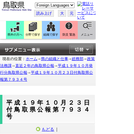
こ
の
ペ
読み上げ
大
元
ー
ジ
を
翻
訳
県外の方へ
分野で探す
組織で探す
防災 緊急
メニュー
す
る
現在の位置：
ホーム
県の組織と仕事
総務部
政策
法務課
直近２年の鳥取県公報
平成１９年１０月発
行分鳥取県公報
平成１９年１０月２３日付鳥取県公
報第７９３４号
平成１９年１０月２３日
付鳥取県公報第７９３４
号
もどる
｜