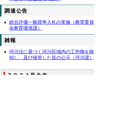
調達公告
総合評価一般競争入札の実施（教育委員
会教育環境課）
雑報
河川法に基づく河川区域内の工作物を除
却し、及び保管した旨の公示（河川課）
７９３４号全文
鳥取県公報第７９３４号の全文
はこちらか
らご覧いただけます。＞＞＞
（２７
３KB）
▲ページ上部に戻る