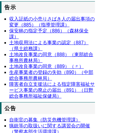
告示
収入証紙の小売りさばき人の届出事項の
変更（885）（指導管理課）
保安林の指定予定（886）（森林保全
課）
土地収用法による事業の認定（887）
（県土総務課）
土地改良事業の同意（888）（東部総合
事務所農林局）
土地改良事業の同意（889）（〃）
生産事業者の登録の失効（890）（中部
総合事務所農林局）
障害者自立支援法による指定障害福祉サ
ービス事業の廃止の届出（891）（日野
総合事務所福祉保健局）
公告
自衛官の募集（防災危機管理課）
猟銃等の取扱いに関する講習会の開催
（警察本部生活環境課）