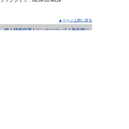
ファクシミリ：0859-31-9639
▲ページ上部に戻る
と
個人情報保護
|
リンクについて
|
著作権に
り
ついて
|
アクセシビリティ
ネ
サイト構成に関する問い合わせ先
（各ページの内容はページ内の
ッ
連絡先を参照してください）
鳥取県西部総合事務所県民福祉局西部振興課
ト
〒683-0054鳥取県米子市糀町１丁目160 tel:0859-31-
9633 fax:0859-31-9639
へ
Eメール
seibu-kenminfukushi@pref.tottori.lg.jp
このサイトへのご意見・お問合せ
の
鳥取県西部総合事務所県民福祉局西部振興課
〒683-0054 鳥取県米子市糀町１丁目160 TEL 0859-
31-9633 FAX 0859-31-9639
Eメール：
seibu-kenminfukushi@pref.tottori.lg.jp
手話リンク
【障がい担当はこちら】
下のボタンを押すと、通訳オペレータを通じて手話