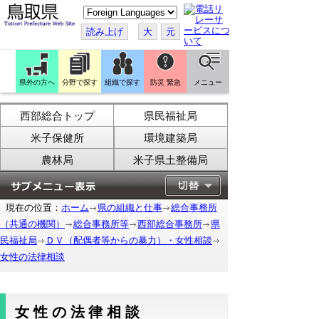
こ
の
ペ
読み上げ
大
元
ー
ジ
を
翻
訳
県外の方へ
分野で探す
組織で探す
防災 緊急
メニュー
す
る
西部総合トップ
県民福祉局
米子保健所
環境建築局
農林局
米子県土整備局
現在の位置：
ホーム
県の組織と仕事
総合事務所
（共通の機関）
総合事務所等
西部総合事務所
県
民福祉局
ＤＶ（配偶者等からの暴力）・女性相談
女性の法律相談
女性の法律相談