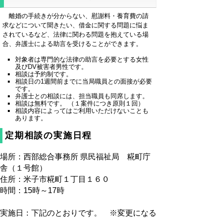
離婚の手続きが分からない、慰謝料・養育費の請
求などについて聞きたい、借金に関する問題に悩ま
されているなど、法律に関わる問題を抱えている場
合、弁護士による助言を受けることができます。
対象者は専門的な法律の助言を必要とする女性
及びDV被害者男性です。
相談は予約制です。
相談日の1週間前までに当局職員との面接が必要
です。
弁護士との相談には、担当職員も同席します。
相談は無料です。 （１案件につき原則１回）
相談内容によってはご利用いただけないことも
あります。
定期相談の実施日程
場所：西部総合事務所 県民福祉局 糀町庁
舎（１号館）
住所：米子市糀町１丁目１６０
時間：15時～17時
実施日：下記のとおりです。 ※変更になる