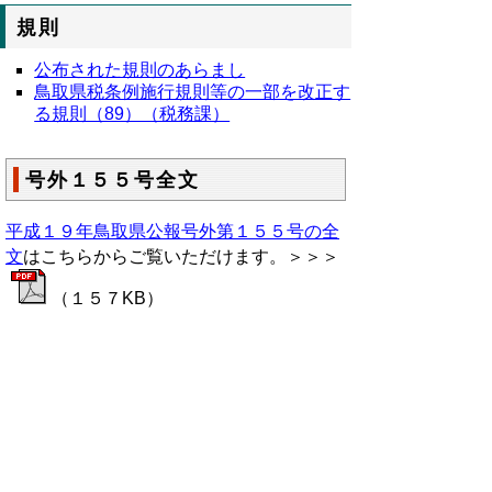
規則
公布された規則のあらまし
鳥取県税条例施行規則等の一部を改正す
る規則（89）（税務課）
号外１５５号全文
平成１９年鳥取県公報号外第１５５号の全
文
はこちらからご覧いただけます。＞＞＞
（１５７KB）
▲ページ上部に戻る
と
個人情報保護
|
リンクについて
|
著作権に
り
ついて
|
アクセシビリティ
ネ