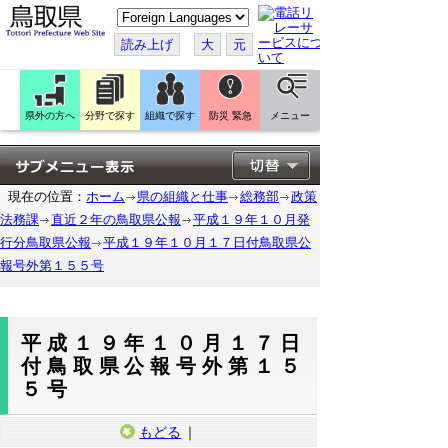
こ
の
ペ
読み上げ
大
元
ー
ジ
を
翻
訳
県外の方へ
分野で探す
組織で探す
防災 緊急
メニュー
す
る
現在の位置：
ホーム
県の組織と仕事
総務部
政策
法務課
直近２年の鳥取県公報
平成１９年１０月発
行分鳥取県公報
平成１９年１０月１７日付鳥取県公
報号外第１５５号
平成１９年１０月１７日
付鳥取県公報号外第１５
５号
もどる
｜