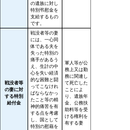
の遺族に対し
特別弔慰金を
支給するもの
です。
戦没者等の妻
には、一心同
体である夫を
失った特別の
痛手があるう
軍人等が公
え、生計の中
務上又は勤
心を失い経済
務に関連し
的な困難と闘
戦没者等
て死亡した
ってこなけれ
の妻に対
ことによ
ばならなかっ
する特別
り、遺族年
たこと等の精
給付金
金、公務扶
神的痛苦を有
助料等を受
する点を考慮
ける権利を
し、国として
有する妻
特別の慰藉を