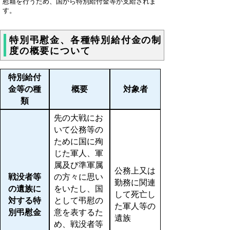
慰藉を行うため、国から特別給付金等が支給されま
す。
特別弔慰金、各種特別給付金の制
度の概要について
特別給付
金等の種
概要
対象者
類
先の大戦にお
いて公務等の
ために国に殉
じた軍人、軍
属及び準軍属
公務上又は
戦没者等
の方々に思い
勤務に関連
の遺族に
をいたし、国
して死亡し
対する特
として弔慰の
た軍人等の
別弔慰金
意を表するた
遺族
め、戦没者等