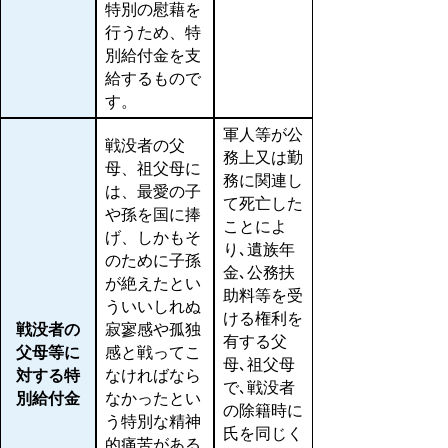
特別の慰藉を
行うため、特
別給付金を支
給するもので
す。
軍人等が公
戦没者の父
務上又は勤
母、祖父母に
務に関連し
は、最愛の子
て死亡した
や孫を国に捧
ことによ
げ、しかもそ
り､遺族年
のために子孫
金､公務扶
が絶えたとい
助料等を受
ういいしれぬ
ける権利を
戦没者の
寂寥感や孤独
有する父
父母等に
感と戦ってこ
母､祖父母
対する特
なければなら
で､戦没者
別給付金
なかったとい
の除籍時に
う特別な精神
氏を同じく
的痛苦がある