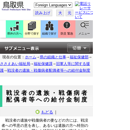
こ
の
ペ
読み上げ
大
元
ー
ジ
を
翻
訳
県外の方へ
分野で探す
組織で探す
防災 緊急
メニュー
す
る
現在の位置：
ホーム
県の組織と仕事
福祉保健部
ささえあい福祉局
福祉保健課
旧軍人等に関する援
護
戦没者の遺族・戦傷病者配偶者等への給付金制度
戦没者の遺族・戦傷病者
配偶者等への給付金制度
もどる
｜
戦没者の遺族や戦傷病者の妻などの方には、戦没
者への弔意の意を表し、あるいは遺族の方へ特別の