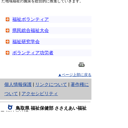
た地域福祉の施策を総合的に推進していきます。
福祉ボランティア
県民総合福祉大会
福祉研究学会
ボランティア功労者
▲ページ上部に戻る
と
個人情報保護
|
リンクについて
|
著作権に
り
ついて
|
アクセシビリティ
ネ
鳥取県 福祉保健部 ささえあい福祉
ッ
局 福祉保健課
住所 〒680-8570
ト
鳥取県鳥取市東町1丁目220