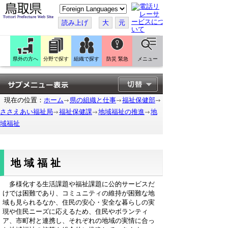
こ
の
ペ
読み上げ
大
元
ー
ジ
を
翻
訳
県外の方へ
分野で探す
組織で探す
防災 緊急
メニュー
す
る
現在の位置：
ホーム
県の組織と仕事
福祉保健部
ささえあい福祉局
福祉保健課
地域福祉の推進
地
域福祉
地域福祉
多様化する生活課題や福祉課題に公的サービスだ
けでは困難であり、コミュニティの維持が困難な地
域も見られるなか、住民の安心・安全な暮らしの実
現や住民ニーズに応えるため、住民やボランティ
ア、市町村と連携し、それぞれの地域の実情に合っ