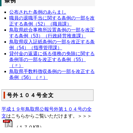
条例
公布された条例のあらまし
職員の退職手当に関する条例の一部を改
正する条例（52）（職員課）
鳥取県総合事務所設置条例の一部を改正
する条例（53）（行政経営推進課）
鳥取県収入証紙条例の一部を改正する条
例（54）（指導管理課）
貸付金の返還に係る債務の免除に関する
条例等の一部を改正する条例（55）
（〃）
鳥取県手数料徴収条例の一部を改正する
条例（56）（〃）
号外１０４号全文
平成１９年鳥取県公報号外第１０４号の全
文
はこちらからご覧いただけます。＞＞＞
（１７０KB）