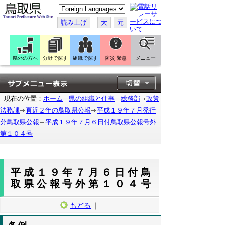
こ
の
ペ
読み上げ
大
元
ー
ジ
を
翻
訳
県外の方へ
分野で探す
組織で探す
防災 緊急
メニュー
す
る
現在の位置：
ホーム
県の組織と仕事
総務部
政策
法務課
直近２年の鳥取県公報
平成１９年７月発行
分鳥取県公報
平成１９年７月６日付鳥取県公報号外
第１０４号
平成１９年７月６日付鳥
取県公報号外第１０４号
もどる
｜