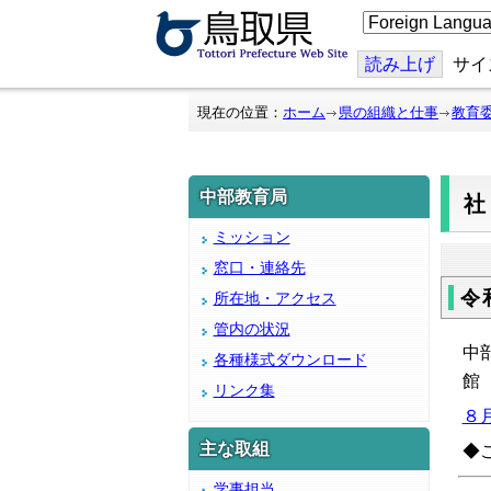
こ
の
ペ
ー
読み上げ
サイ
ジ
を
翻
現在の位置：
ホーム
県の組織と仕事
教育
訳
す
る
中部教育局
ミッション
窓口・連絡先
令
所在地・アクセス
管内の状況
中
各種様式ダウンロード
館
リンク集
８月
主な取組
◆
学事担当