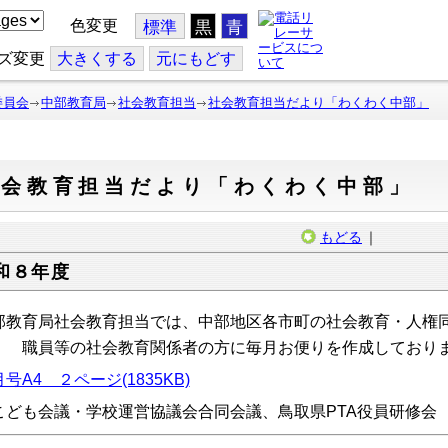
色変更
標準
黒
青
ズ変更
大
きくする
元
にもどす
委員会
中部教育局
社会教育担当
社会教育担当だより「わくわく中部」
社会教育担当だより「わくわく中部」
もどる
｜
和８年度
部教育局社会教育担当では、中部地区各市町の社会教育・人権
 職員等の社会教育関係者の方に毎月お便りを作成しており
号A4 ２ページ(1835KB)
こども会議・学校運営協議会合同会議、鳥取県PTA役員研修会