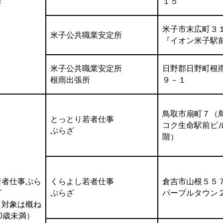
１５
所
米子市末広町３
米子公共職業安定所
『イオン米子駅
米子公共職業安定所
日野郡日野町根
根雨出張所
９－１
鳥取市扇町７（
とっとり若者仕事
コク生命駅前ビ
ぷらざ
階）
若者仕事ぷら
くらよし若者仕事
倉吉市山根５５
ざ
ぷらざ
パープルタウン
（対象は概ね
40歳未満）