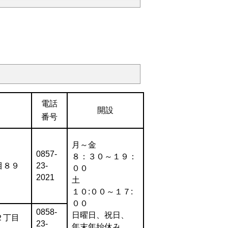
電話
開設
番号
月～金
0857-
８：３０～１９：
目８９
23-
００
2021
土
１０:００～１７:
００
0858-
日曜日、祝日、
２丁目
23-
年末年始休み