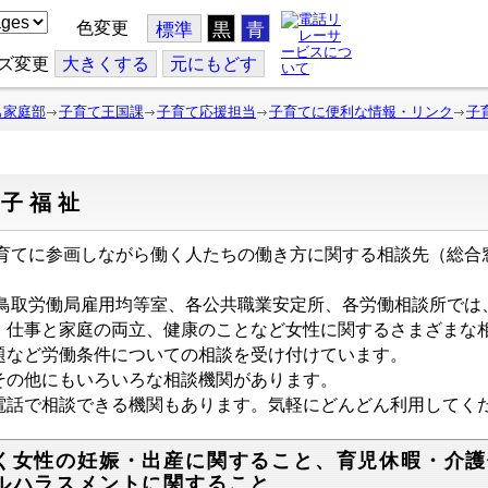
色変更
標準
黒
青
ズ変更
大
きくする
元
にもどす
も家庭部
子育て王国課
子育て応援担当
子育てに便利な情報・リンク
子
母子福祉
育てに参画しながら働く人たちの働き方に関する相談先（総合
取労働局雇用均等室、各公共職業安定所、各労働相談所では
、仕事と家庭の両立、健康のことなど女性に関するさまざまな
題など労働条件についての相談を受け付けています。
の他にもいろいろな相談機関があります。
話で相談できる機関もあります。気軽にどんどん利用してく
く女性の妊娠・出産に関すること、育児休暇・介護
ルハラスメントに関すること