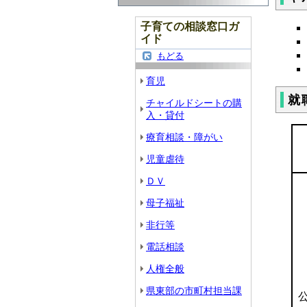
子育ての相談窓口ガ
イド
もどる
育児
就
チャイルドシートの購
入・貸付
療育相談・障がい
児童虐待
ＤＶ
母子福祉
非行等
電話相談
人権全般
県東部の市町村担当課