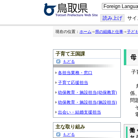
こ
の
ペ
ー
読み上げ
サイ
ジ
を
翻
現在の位置：
ホーム
県の組織と仕事
子ど
訳
す
る
子育て王国課
もどる
子
各担当業務・窓口
子育て応援担当
鳥
幼保教育・施設担当(幼保教育)
係
問
幼保教育・施設担当(施設担当)
そ
出会い・結婚支援担当
電
主な取り組み
働
もどる
ャ