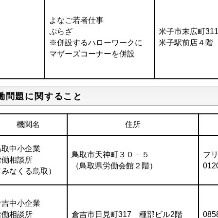
よなご若者仕事
ぷらざ
米子市末広町31
※併設するハローワークに
米子駅前店４階
マザーズコーナーを併設
働問題に関すること
機関名
住所
鳥取中小企業
鳥取市天神町３０－５
フ
労働相談所
（鳥取県労働会館２階）
012
（みなくる鳥取）
倉吉中小企業
労働相談所
倉吉市日見町317 種部ビル2階
085