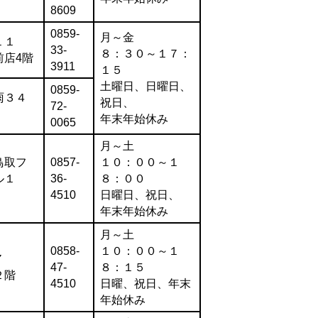
8609
0859-
月～金
１１
33-
８：３０～１７：
前店4階
3911
１５
土曜日、日曜日、
0859-
雨３４
祝日、
72-
年末年始休み
0065
月～土
鳥取フ
0857-
１０：００～１
ル１
36-
８：００
4510
日曜日、祝日、
年末年始休み
月～土
0858-
１０：００～１
７
47-
８：１５
２階
4510
日曜、祝日、年末
年始休み