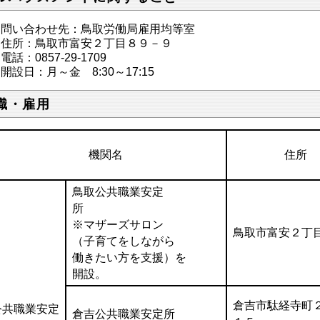
問い合わせ先：鳥取労働局雇用均等室
住所：鳥取市富安２丁目８９－９
電話：0857-29-1709
開設日：月～金 8:30～17:15
職・雇用
機関名
住所
鳥取公共職業安定
所
※マザーズサロン
鳥取市富安２丁
（子育てをしながら
働きたい方を支援）を
開設。
倉吉市駄経寺町
公共職業安定
倉吉公共職業安定所