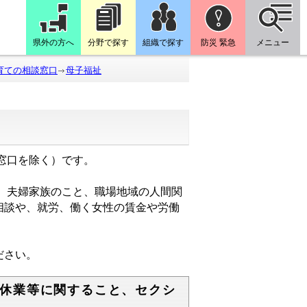
県外の方へ
分野で探す
組織で探す
防災 緊急
メニュー
育ての相談窓口
母子福祉
窓口を除く）です。
、夫婦家族のこと、職場地域の人間関
相談や、就労、働く女性の賃金や労働
ださい。
休業等に関すること、セクシ