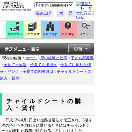
こ
の
ペ
読み上げ
大
元
ー
ジ
を
翻
訳
県外の方へ
分野で探す
組織で探す
防災 緊急
メニュー
す
る
現在の位置：
ホーム
県の組織と仕事
子ども家庭部
子育て王国課
子育て応援担当
子育てに便利な情
報・リンク
子育ての相談窓口
チャイルドシートの
購入・貸付
チャイルドシートの購
入・貸付
平成12年4月1日より道路交通法が改正され、6歳未
満の子どもを自動車に乗せるときにはチャイルドシ
ートの着用が義務づけられることになりました。