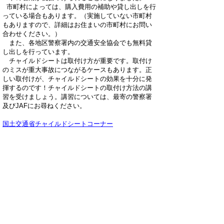
市町村によっては、購入費用の補助や貸し出しを行
っている場合もあります。（実施していない市町村
もありますので、詳細はお住まいの市町村にお問い
合わせください。）
また、各地区警察署内の交通安全協会でも無料貸
し出しを行っています。
チャイルドシートは取付け方が重要です。取付け
のミスが重大事故につながるケースもあります。正
しい取付けが、チャイルドシートの効果を十分に発
揮するのです！チャイルドシートの取付け方法の講
習を受けましょう。講習については、最寄の警察署
及びJAFにお尋ねください。
国土交通省チャイルドシートコーナー
▲ページ上部に戻る
と
個人情報保護
|
リンクについて
|
著作権に
り
ついて
|
アクセシビリティ
ネ
鳥取県 子ども家庭部 子育て王国課