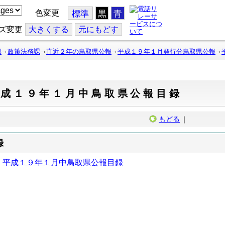
色変更
標準
黒
青
ズ変更
大
きくする
元
にもどす
部
政策法務課
直近２年の鳥取県公報
平成１９年１月発行分鳥取県公報
平成１９年１月中鳥取県公報目録
もどる
｜
録
平成１９年１月中鳥取県公報目録