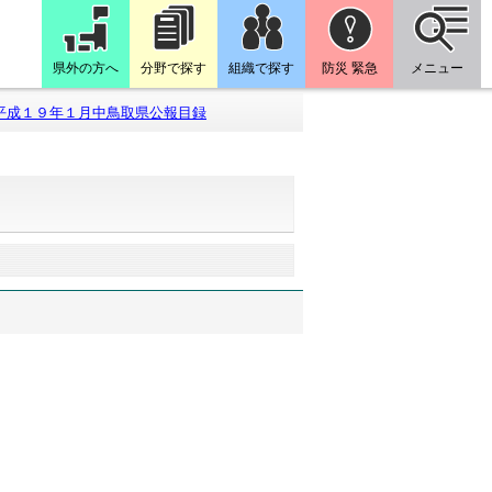
県外の方へ
分野で探す
組織で探す
防災 緊急
メニュー
平成１９年１月中鳥取県公報目録