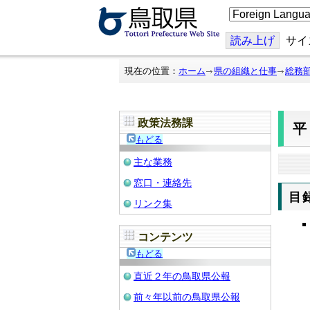
こ
の
ペ
ー
読み上げ
サイ
ジ
を
翻
現在の位置：
ホーム
県の組織と仕事
総務
訳
す
る
政策法務課
もどる
主な業務
窓口・連絡先
目
リンク集
コンテンツ
もどる
直近２年の鳥取県公報
前々年以前の鳥取県公報