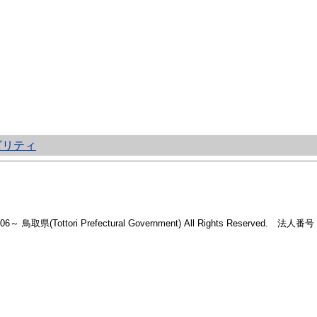
ビリティ
2006～ 鳥取県(Tottori Prefectural Government) All Rights Reserved. 法人番号