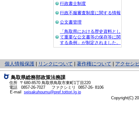
行政書士制度
行政不服審査制度に関する情報
公文書管理
「鳥取県における歴史資料とし
て重要な公文書等の保存等に関
する条例」が制定されました。
と
個人情報保護
|
リンクについて
|
著作権について
|
アクセシ
り
ネ
鳥取県総務部政策法務課
ッ
住所 〒680-8570
鳥取県鳥取市東町1丁目220
ト
電話
0857-26-7027
ファクシミリ 0857-26- 8106
E-mail
seisakuhoumu@pref.tottori.lg.jp
へ
Copyright(C) 
の