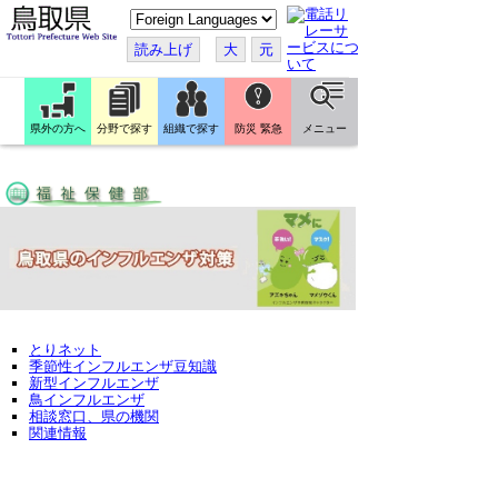
こ
の
ペ
読み上げ
大
元
ー
ジ
を
翻
訳
県外の方へ
分野で探す
組織で探す
防災 緊急
メニュー
す
る
とりネット
季節性インフルエンザ豆知識
新型インフルエンザ
鳥インフルエンザ
相談窓口、県の機関
関連情報