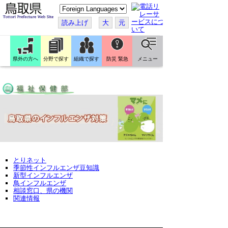
こ
の
ペ
読み上げ
大
元
ー
ジ
を
翻
訳
県外の方へ
分野で探す
組織で探す
防災 緊急
メニュー
す
る
とりネット
季節性インフルエンザ豆知識
新型インフルエンザ
鳥インフルエンザ
相談窓口、県の機関
関連情報