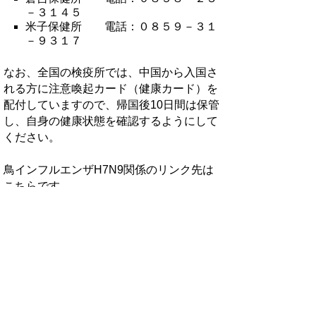
－３１４５
米子保健所 電話：０８５９－３１
－９３１７
なお、全国の検疫所では、中国から入国さ
れる方に注意喚起カード（健康カード）を
配付していますので、帰国後10日間は保管
し、自身の健康状態を確認するようにして
ください。
鳥インフルエンザH7N9関係のリンク先は
こちらです。
世界保健機関（ＷＨＯ）ホームペー
ジ：英語
厚生労働省ホームページ鳥インフルエ
ンザA（H7N9)について
厚生労働省検疫所FORTHホームペー
ジ
外務省海外安全ホームページ
NIID国立感染症研究所ホームページ
内閣官房ホームページ鳥インフルエン