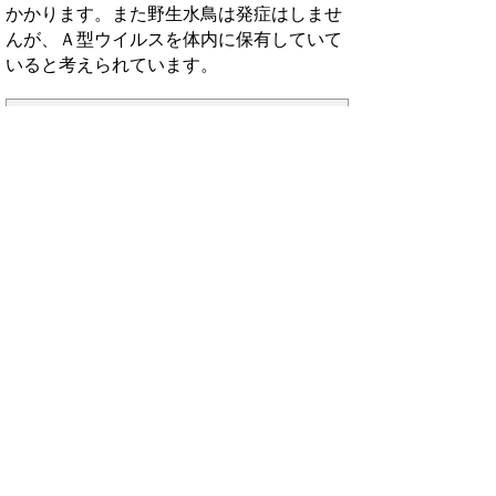
かかります。また野生水鳥は発症はしませ
んが、Ａ型ウイルスを体内に保有していて
いると考えられています。
毎年、少しずつ変異
インフルエンザウイルスは毎年、少しず
つウイルスの性質を決める遺伝子が変化
（変異）します。後で説明するワクチンを
毎年接種する必要があるのは、このためで
す。
また、ウイルスが大きく変質（突然変異）
する場合、これを「新型インフルエンザ」
と呼びます。大正7年（1918年）頃に発生
した「スペインかぜ」や、平成21年(2009
年)春に発生したH1N1(2009)型は、世界中
で流行し多くの患者が発生しました。これ
らもインフルエンザウイルスの突然変異
型、「新型インフルエンザ」です。