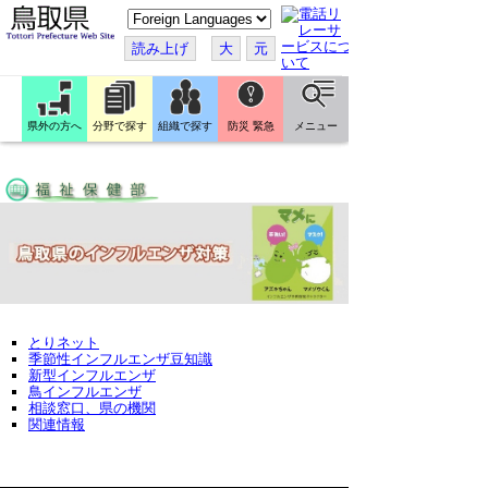
こ
の
ペ
読み上げ
大
元
ー
ジ
を
翻
訳
県外の方へ
分野で探す
組織で探す
防災 緊急
メニュー
す
る
とりネット
季節性インフルエンザ豆知識
新型インフルエンザ
鳥インフルエンザ
相談窓口、県の機関
関連情報