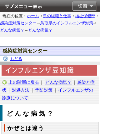
現在の位置：
ホーム
県の組織と仕事
福祉保健部
感染症対策センター
鳥取県のインフルエンザ対策
どんな病気？
どんな病気？
感染症対策センター
もどる
上の階層に戻る
｜
どんな病気？
｜
感染と症
状
｜
対処方法
｜
予防対策
｜
インフルエンザの
診療について
どんな病気？
かぜとは違う